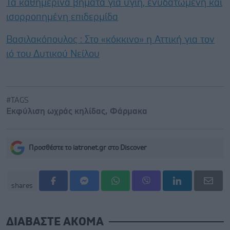
Τα καθημερινά βήματα για υγιή, ενυδατωμένη και
ισορροπημένη επιδερμίδα
Βασιλακόπουλος : Στο «κόκκινο» η Αττική για τον
ιό του Δυτικού Νείλου
#TAGS
Εκφύλιση ωχράς κηλίδας
,
Φάρμακα
Προσθέστε το iatronet.gr στο Discover
shares
ΔΙΑΒΑΣΤΕ ΑΚΟΜΑ