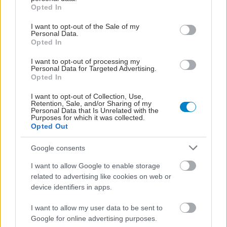
grant or deny consent to Google and its third-party tags to
Opted In
use your data for below specified purposes in below Google
consent section.
I want to opt-out of the Sale of my
Personal Data.
Opted In
#TAGS
Δημόσια υγεία
I want to opt-out of processing my
Personal Data for Targeted Advertising.
Opted In
Προσθέστε το iatronet.gr στο Discover
I want to opt-out of Collection, Use,
Retention, Sale, and/or Sharing of my
Personal Data that Is Unrelated with the
Purposes for which it was collected.
Opted Out
shares
Google consents
I want to allow Google to enable storage
ΔΙΑΒΑΣΤΕ ΑΚΟΜΑ
related to advertising like cookies on web or
device identifiers in apps.
Λαγοκέφαλοι στην
Ανατολική Μεσόγειο:
I want to allow my user data to be sent to
Αναδυόμενο ζήτημα
Google for online advertising purposes.
Δημόσιας Υγείας