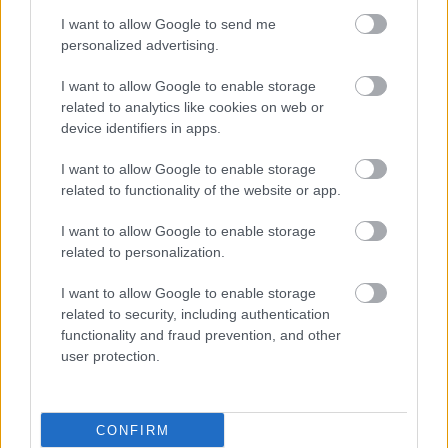
I want to allow Google to send me
personalized advertising.
Σε ποιες παραλίες της
I want to allow Google to enable storage
Αττικής δεν επιτρέπεται
related to analytics like cookies on web or
η κολύμβηση -
device identifiers in apps.
Εγκύκλιος Αγαπηδάκη
I want to allow Google to enable storage
related to functionality of the website or app.
Θεσσαλονίκη: Δημόσια
I want to allow Google to enable storage
δράση για την ασφάλεια
related to personalization.
στο νερό από τον ΕΕΣ
στην Αγία Τριάδα
I want to allow Google to enable storage
related to security, including authentication
functionality and fraud prevention, and other
user protection.
Mακροχρόνια φροντίδα:
Oι δημόσιες δαπάνες
αντιστοιχούν μόλις στο
0,16% του ΑΕΠ έναντι
CONFIRM
1,71% στην ΕΕ