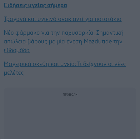
Ειδήσεις υγείας σήμερα
Τραγανά και υγιεινά σνακ αντί για πατατάκια
Νέο φάρμακο για την παχυσαρκία: Σημαντική
απώλεια βάρους με μία ένεση Mazdutide την
εβδομάδα
Μαγειρικά σκεύη και υγεία: Τι δείχνουν οι νέες
μελέτες