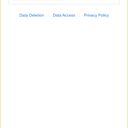
Data Deletion
Data Access
Privacy Policy
Μητσοτάκης: Θα
παραδώσουμε το
καλύτερο ΕΣΥ που είχε η
χώρα
Εγκαίνια ανακαίνισης
και ενεργειακής
αναβάθμισης του
Κέντρου Υγείας
Ζωγράφου, σε κτίριο
ιδιοκτησίας του ΕΦΚΑ
ΔΕΙΤΕ ΕΠΙΣΗΣ