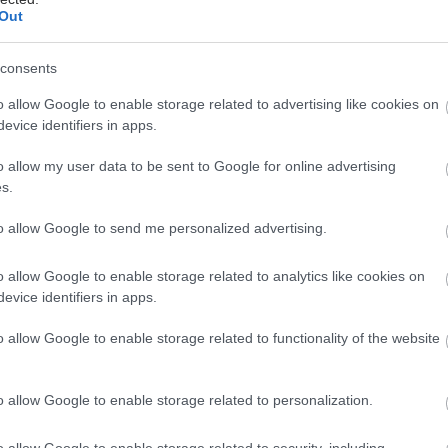
Out
οκαλούνται από τον ήλιο.
ινοτόμο προϊόν δρα σε πολλαπλά επίπεδα, προσφέρει
consents
αι προστασία, καθώς συνδέει όλους τους τύπους
o allow Google to enable storage related to advertising like cookies on
υ, με στόχο την αναστροφή των ορατών σημαδιών
evice identifiers in apps.
αι την προστασία του δέρματος από μελλοντικές
o allow my user data to be sent to Google for online advertising
s.
to allow Google to send me personalized advertising.
ά αποδεδειγμένη αποτελεσματικότητα
o allow Google to enable storage related to analytics like cookies on
evice identifiers in apps.
V Collagen Specialist 16 SPF 50 αποτελεί την
o allow Google to enable storage related to functionality of the website
ης επιστημονικής καινοτομίας της Vichy,
τας μια νέα εποχή στην
αντιγήρανση
, με ορατά,
ποδεδειγμένα αποτελέσματα μέσα και από τη σύσταση
o allow Google to enable storage related to personalization.
ρματολόγων. Η αποτελεσματικότητα της
Collagen
16
SPF
50
έχει αποδειχθεί μέσω πολλαπλών κλινικών
o allow Google to enable storage related to security, including