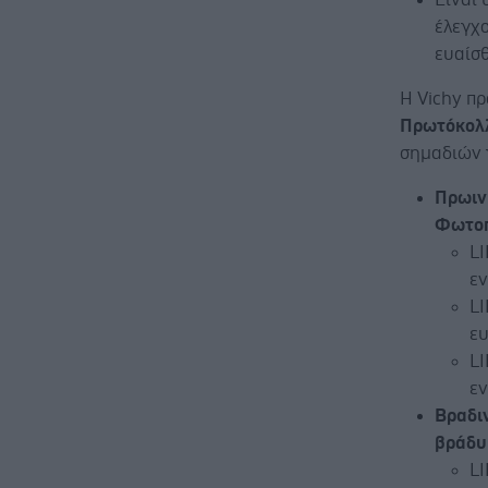
έλεγχο
ευαίσθ
Η Vichy πρ
Πρωτόκολ
σημαδιών 
Πρωιν
Φωτοπ
LI
εν
LI
ευ
LI
εν
Βραδι
βράδυ
LI