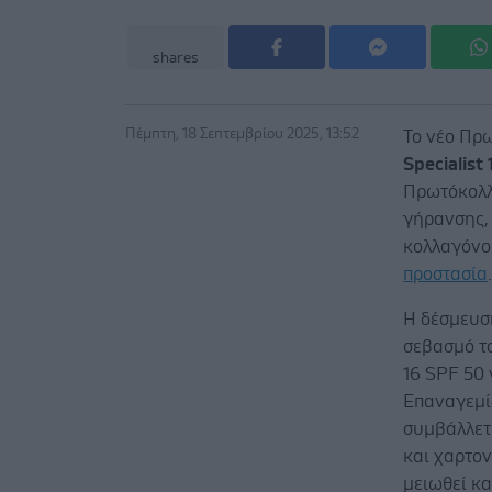
shares
Πέμπτη, 18 Σεπτεμβρίου 2025, 13:52
Το νέο Πρ
Specialist
Πρωτόκολλ
γήρανσης,
κολλαγόνο
προστασία
Η δέσμευση
σεβασμό το
16 SPF 50 
Επαναγεμίζ
συμβάλλετ
και χαρτον
μειωθεί κα