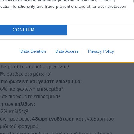
cation functionality and fraud prevention, and other user protection.
έσματα εντυπωσιάζουν:
 βελτίωση
της ποιότητας της επιδερμίδας σε μόλις
4
CONFIRM
υψηλή αποτελεσματικότητα διόρθωσης των ρυτίδων
Data Deletion
Data Access
Privacy Policy
ό τις 4 εβδομάδες:
1% ρινοπαρειακές ρυτίδες¹
3% ρυτίδες στο πόδι της χήνας¹
1% ρυτίδες στο μέτωπο¹
πιο φωτεινή και γεμάτη επιδερμίδα:
6% πιο φωτεινή επιδερμίδα¹
5% πιο γεμάτη επιδερμίδα¹
η των κηλίδων:
.2% κηλίδες²
έον, προσφέρει
48ωρη ενυδάτωση
και ενίσχυση του
ρμιδικού φραγμού.
 υποαλλεργική και δοκιμασμένη υπό δερματολογικό