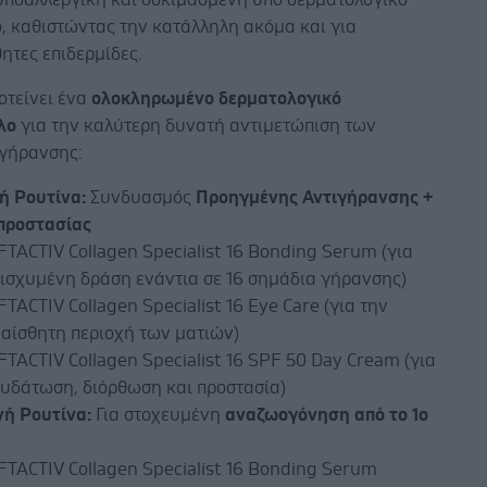
, καθιστώντας την κατάλληλη ακόμα και για
ητες επιδερμίδες.
οτείνει ένα
ολοκληρωμένο δερματολογικό
λο
για την καλύτερη δυνατή αντιμετώπιση των
γήρανσης:
ή Ρουτίνα:
Συνδυασμός
Προηγμένης Αντιγήρανσης +
ροστασίας
FTACTIV Collagen Specialist 16 Bonding Serum (για
ισχυμένη δράση ενάντια σε 16 σημάδια γήρανσης)
FTACTIV Collagen Specialist 16 Eye Care (για την
αίσθητη περιοχή των ματιών)
FTACTIV Collagen Specialist 16 SPF 50 Day Cream (για
υδάτωση, διόρθωση και προστασία)
νή Ρουτίνα:
Για στοχευμένη
αναζωογόνηση από το 1ο
FTACTIV Collagen Specialist 16 Bonding Serum