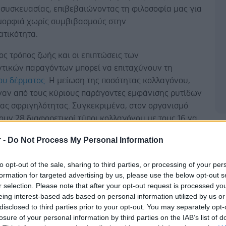
 συσκευασίας, επιβεβαιώνοντας τη φιλοσοφία μας για
μορφιά χωρίς συμβιβασμούς στην
ατικότητα.
ς τρόπος ζωής και οι επιπτώσεις των
ντικών παραγόντων μπορεί να επιταχύνουν τη
ου δέρματος
. Η μείωση της ποσότητας κολλαγόνου,
έναν από τους κύριους παράγοντες εμφάνισης ρυτίδων
ιας σφριγηλότητας. Συγκεκριμένα, στον οργανισμό
υν 28 διαφορετικοί τύποι κολλαγόνου με τους 16 να
 στο δέρμα. Ο κάθε τύπος από αυτούς, έχει
Δ
r -
Do Not Process My Personal Information
ένο ρόλο και επηρεάζει διαφορετικά τη δομή και τη
 του. Η γήρανση οδηγεί σε συνολική υποβάθμιση της
to opt-out of the sale, sharing to third parties, or processing of your per
του δέρματος. Η ανάγκη για προηγμένες λύσεις που
formation for targeted advertising by us, please use the below opt-out s
 σε επιστημονική γνώση είναι επιτακτική.
r selection. Please note that after your opt-out request is processed y
eing interest-based ads based on personal information utilized by us or
V Collagen Specialist 16 SPF 50
έρχεται να
disclosed to third parties prior to your opt-out. You may separately opt-
 σε αυτή την πρόκληση, ενσωματώνοντας την
losure of your personal information by third parties on the IAB’s list of