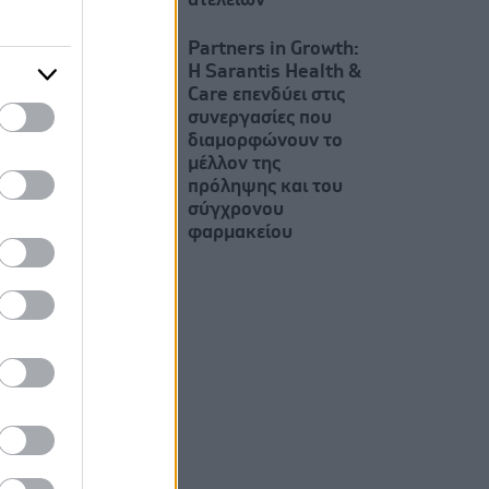
ατελειών
Partners in Growth:
Η Sarantis Health &
Care επενδύει στις
συνεργασίες που
διαμορφώνουν το
μέλλον της
πρόληψης και του
σύγχρονου
φαρμακείου