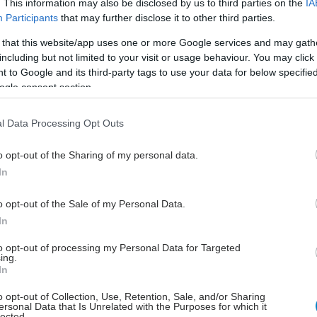
ιακή
Τεχνολογία
Co
-
Bonding
. Αυτή η μοναδική
. This information may also be disclosed by us to third parties on the
IA
Participants
that may further disclose it to other third parties.
υνδυάζει ισχυρά δερματολογικά ενεργά συστατικά:
 that this website/app uses one or more Google services and may gath
νδυασμένο Κολλαγόνο:
Ένα συστατικό
including but not limited to your visit or usage behaviour. You may click 
χνολογικής προέλευσης που προάγει τη σύνθεση
 to Google and its third-party tags to use your data for below specifi
ρετικών τύπων κολλαγόνου στο δέρμα, στοχεύοντας
ogle consent section.
νο στους γνωστούς τύπους (όπως κολλαγόνο I, III, IV,
αλλά και πιο εξειδικευμένους (όπως κολλαγόνο XVI,
l Data Processing Opt Outs
XIX, XX) για μια ολιστική προσέγγιση αναδόμησης.
ρονικό Οξύ:
Γνωστό για τις ενυδατικές του ιδιότητες,
o opt-out of the Sharing of my personal data.
In
και την ικανότητα αναπλήρωσης νερού, συμβάλλει στη
 των ρυτίδων και την ενίσχυση του όγκου του
o opt-out of the Sale of my Personal Data.
τος.
In
αμίδη (Β3):
Δραστικό συστατικό που βοηθά στην
ολέμηση των κηλίδων, βελτιώνει το χρωματικό τόνο
to opt-out of processing my Personal Data for Targeted
ing.
ιδερμίδας και ενισχύει τον επιδερμιδικό φραγμό.
In
ιακά Φίλτρα Ευρέος Φάσματος (
SPF
50):
Παρέχουν
 προστασία ενάντια στην UVA και UVB ακτινοβολία,
o opt-out of Collection, Use, Retention, Sale, and/or Sharing
ersonal Data that Is Unrelated with the Purposes for which it
έποντας τη φωτογήρανση και τις δερματικές βλάβες
lected.