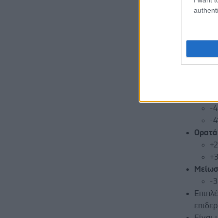
μελετών.
authenti
Τα αποτελ
Άμεση
ώρες.
Πολύ 
ήδη απ
-4
-4
-4
Ορατά 
+2
+3
Μείωσ
-3
Επιπλ
επιδε
Είναι