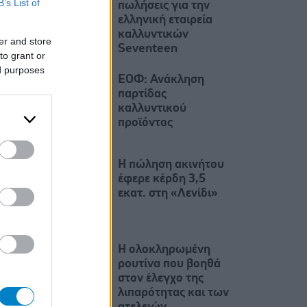
B’s List of
πωλήσεις για την
ελληνική εταιρεία
καλλυντικών
er and store
Seventeen
to grant or
ed purposes
ΕΟΦ: Ανάκληση
παρτίδας
καλλυντικού
προϊόντος
Η πώληση ακινήτου
έφερε κέρδη 3,5
εκατ. στη «Λενίδι»
Η ολοκληρωμένη
ρουτίνα που βοηθά
στον έλεγχο της
λιπαρότητας και των