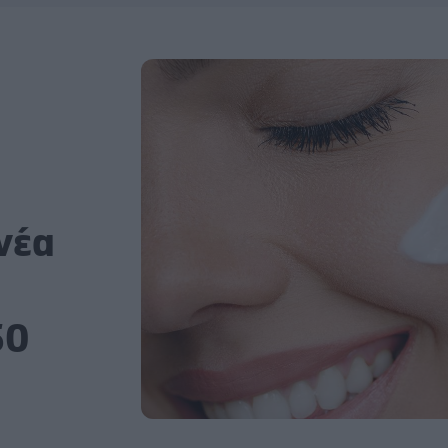
νέα
50