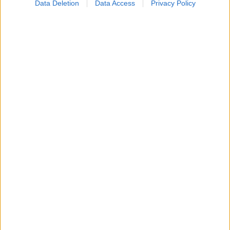
Data Deletion
Data Access
Privacy Policy
Καντιντίαση: Τροφές που την προλαμβάνουν
ECDC: Στην Ελλάδα το 25% των ευρωπαϊκών
κρουσμάτων ιού του Δυτικού Νείλου [πίνακας]