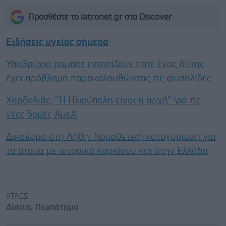
Προσθέστε το iatronet.gr στο Discover
Ειδήσεις υγείας σήμερα
Υποβρύχια ρομπότ εντοπίζουν πότε ένας δύτης
έχει πρόβλημα παρακολουθώντας τις φυσαλίδες
Χαρδαλιάς: ''Η Ηλιούπολη είναι η αρχή'' για τις
νέες δομές ΑμεΑ
Δικαίωμα στη Λήθη: Νομοθετική κατοχύρωση για
τα άτομα με ιστορικό καρκίνου και στην Ελλάδα
#TAGS
Δίαιτα
,
Περπάτημα