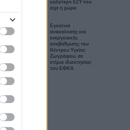
καλύτερο ΕΣΥ που
είχε η χώρα
Εγκαίνια
ανακαίνισης και
ενεργειακής
αναβάθμισης του
Κέντρου Υγείας
Ζωγράφου, σε
κτίριο ιδιοκτησίας
του ΕΦΚΑ