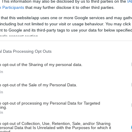
. This information may also be disclosed by us to third parties on the
IA
τρο των εργασιών θα βρεθούν οι γεωπολιτικές πιέσεις
Participants
that may further disclose it to other third parties.
κτικότητα του συστήματος υγείας, ο ρόλος της υγείας
 that this website/app uses one or more Google services and may gath
ιακού πυλώνα της ελληνικής οικονομίας, οι
including but not limited to your visit or usage behaviour. You may click 
ς του νέου Ευρωπαϊκού Φαρμακευτικού Πακέτου,
 to Google and its third-party tags to use your data for below specifi
ο διαχρονικό ζήτημα του clawback και των
ogle consent section.
ίσεων που απαιτούνται για τη βιωσιμότητα του
ς.
l Data Processing Opt Outs
έμφαση θα δοθεί επίσης στο έλλειμμα της πρόληψης,
o opt-out of the Sharing of my personal data.
λάδα εξακολουθεί να υστερεί σε κρίσιμους δείκτες
In
γείας, αλλά και στις προκλήσεις που αντιμετωπίζει ο
 ιατροτεχνολογίας (MedTech), όπου η καινοτομία
o opt-out of the Sale of my Personal Data.
χωρά ταχύτερα από τις δυνατότητες προσαρμογής
In
νομικών δομών και των μηχανισμών προμηθειών.
to opt-out of processing my Personal Data for Targeted
ing.
In
o opt-out of Collection, Use, Retention, Sale, and/or Sharing
ersonal Data that Is Unrelated with the Purposes for which it
lected.
ture of Healthcare in Greece 2026"
φιλοδοξεί και