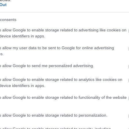
Out
ποτελέσει σημείο συνάντησης για όσους
υν τις εξελίξεις στον χώρο της υγείας, ενισχύοντας
consents
ό διάλογο και αναδεικνύοντας λύσεις που μπορούν να
σε ένα πιο ανθεκτικό, βιώσιμο και αποτελεσματικό
o allow Google to enable storage related to advertising like cookies on
γείας για την επόμενη ημέρα.
evice identifiers in apps.
ές και αναλυτικότερες πληροφορίες σχετικά με το
o allow my user data to be sent to Google for online advertising
s.
ακολουθήστε τον σύνδεσμο:
althcareconference.boussiasevents.gr/
to allow Google to send me personalized advertising.
o allow Google to enable storage related to analytics like cookies on
evice identifiers in apps.
έστε το iatronet.gr στο Discover
o allow Google to enable storage related to functionality of the website
υγείας σήμερα
ο Κορίνθου: Τμήμα ψευδοροφής κατέρρευσε στα
o allow Google to enable storage related to personalization.
μένα ΤΕΠ
o allow Google to enable storage related to security, including