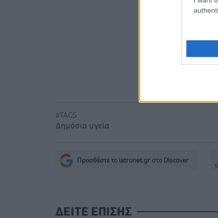
Σε Λαμία κ
authenti
ασθενοφόρ
Πώς επηρε
#TAGS
Δημόσια υγεία
Προσθέστε το iatronet.gr στο Discover
s
ΔΕΙΤΕ ΕΠΙΣΗΣ