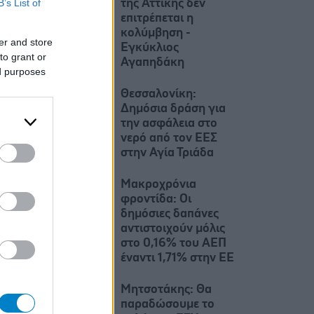
B’s List of
της Αττικής δεν
επιτρέπεται η
κολύμβηση -
er and store
Εγκύκλιος
to grant or
Αγαπηδάκη
ed purposes
Θεσσαλονίκη:
Δημόσια δράση για
την ασφάλεια στο
νερό από τον ΕΕΣ
στην Αγία Τριάδα
Mακροχρόνια
φροντίδα: Oι
δημόσιες δαπάνες
αντιστοιχούν μόλις
στο 0,16% του ΑΕΠ
έναντι 1,71% στην ΕΕ
Μητσοτάκης: Θα
παραδώσουμε το