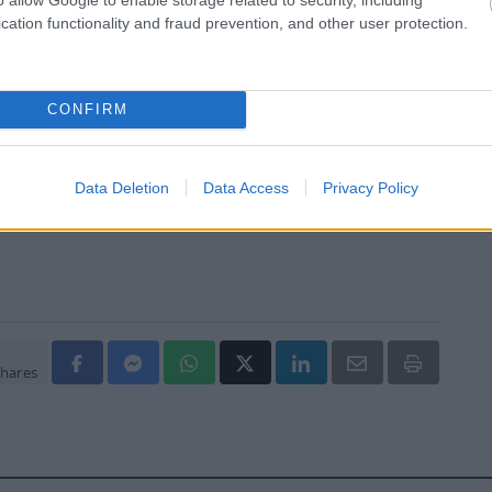
αι Καρδίτσα ο Άδ. Γεωργιάδης για την παραλαβή 7
cation functionality and fraud prevention, and other user protection.
ων του ΕΚΑΒ και τα εγκαίνια του ΚΥ Σοφάδων
άζει η ψυχική υγεία τη σωματική
CONFIRM
Data Deletion
Data Access
Privacy Policy
hares