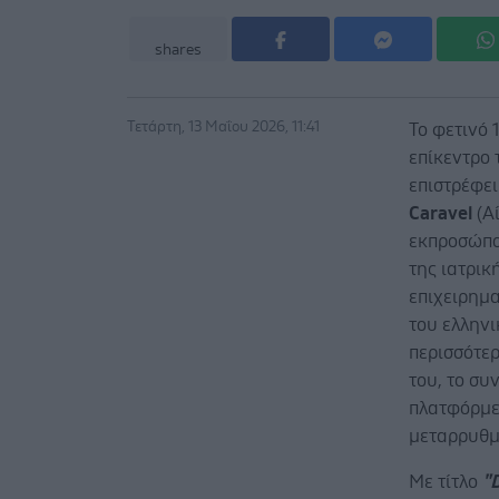
shares
Τετάρτη, 13 Μαΐου 2026, 11:41
Το φετινό 
επίκεντρο 
επιστρέφει
Caravel
(Α
εκπροσώπο
της ιατρικ
επιχειρημα
του ελληνι
περισσότερ
του, το συ
πλατφόρμες
μεταρρυθμί
Με τίτλο
"