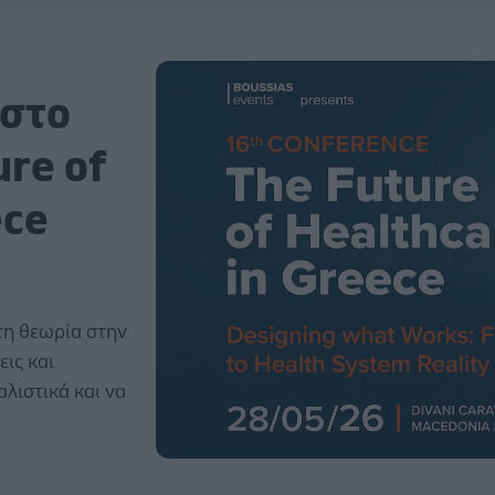
 στο
ure of
ece
τη θεωρία στην
εις και
λιστικά και να