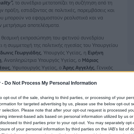
ality"
,
το συνέδριο μετατοπίζει τη συζήτηση από τη
ν πράξη, εστιάζοντας σε πολιτικές, παρεμβάσεις και
ου μπορούν να εφαρμοστούν ρεαλιστικά και να
 μετρήσιμα αποτελέσματα.
 θεσμική εκπροσώπηση του φετινού συνεδρίου
ι η συμμετοχή της πολιτικής ηγεσίας του Υπουργείου
δωνις Γεωργιάδης
, Υπουργός Υγείας, η
Ειρήνη
η
, Αναπληρώτρια Υπουργός Υγείας, ο
Μάριος
έους
, Υφυπουργός Υγείας, ο
Άρης Αγγελής
, Γενικός
ς Στρατηγικού Σχεδιασμού, η
Χριστίνα-Μαρία
Δ
, Γενική Γραμματέας Δημόσιας Υγείας, καθώς και ο
r -
Do Not Process My Personal Information
Καραθάνος
, Ειδικός Σύμβουλος Φαρμακευτικής
to opt-out of the sale, sharing to third parties, or processing of your per
του Υπουργού Υγείας. Στο διεθνές επίπεδο, ξεχωρίζει η
formation for targeted advertising by us, please use the below opt-out s
της
Sarah Siegel
, Global Leader Value Based Care της
r selection. Please note that after your opt-out request is processed y
η οποία φέρνει την οπτική μιας από τις κορυφαίες
eing interest-based ads based on personal information utilized by us or
ικές εταιρείες παγκοσμίως στη συζήτηση για το
disclosed to third parties prior to your opt-out. You may separately opt-
ν συστημάτων υγείας.
losure of your personal information by third parties on the IAB’s list of