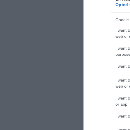
Opted 
φέτος να α
διαμορφώνο
Google 
τον θεσμικ
συμβάλουν 
I want t
σύστημα υ
web or d
Για εγγραφ
I want t
purpose
Συνέδριο 
https://he
I want 
I want t
web or d
Προσθ
I want t
Ειδήσεις 
or app.
Νοσοκομεί
I want t
ανακαινισ
I want t