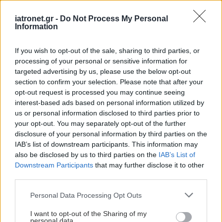
Βόλου «Αχιλλοπούλειο» (Πτέρυγα Παλαιού
Νοσοκομείου), 2421 352136,
iatronet.gr -
Do Not Process My Personal
Information
sexualhealth.volos@eody.gov.gr
Γραφείο Συμβουλευτικής & Εξέτασης για τη
If you wish to opt-out of the sale, sharing to third parties, or
Σεξουαλική Υγεία (ΕΟΔΥ) –ΠΕΔΥ Ανατολικής
processing of your personal or sensitive information for
targeted advertising by us, please use the below opt-out
Μακεδονίας & Θράκης, 2551025748,
section to confirm your selection. Please note that after your
sexualhealth.alex@eody.gov.gr
opt-out request is processed you may continue seeing
interest-based ads based on personal information utilized by
Προσθέστε το iatronet.gr στο Discover
us or personal information disclosed to third parties prior to
your opt-out. You may separately opt-out of the further
disclosure of your personal information by third parties on the
Ειδήσεις υγείας σήμερα
IAB’s list of downstream participants. This information may
also be disclosed by us to third parties on the
IAB’s List of
Αδ. Γεωργιάδης στη Ρόδο: ''Σε ενάμιση χρόνο, το
Downstream Participants
that may further disclose it to other
νοσοκομείο θα είναι καινούργιο''- 'Αμεσα μέτρα
third parties.
για την αντιμετώπιση των σοβαρών ελλείψεων
Please note that this website/app uses one or more Google
Personal Data Processing Opt Outs
προσωπικού
services and may gather and store information including but
not limited to your visit or usage behaviour. You may click to
I want to opt-out of the Sharing of my
Δίαιτα vegan χαμηλών λιπαρών βοηθά στην
personal data.