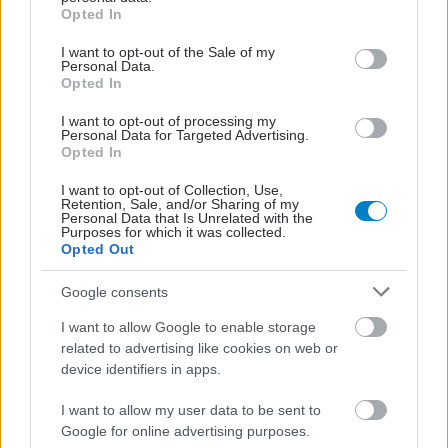
grant or deny consent to Google and its third-party tags to
Opted In
απώλεια βάρους χωρίς να μειώνεται η ποσότητα
use your data for below specified purposes in below Google
consent section.
I want to opt-out of the Sale of my
του φαγητού [μελέτη]
Personal Data.
Opted In
Ο FDA ενέκρινε φάρμακο για τη ναρκοληψία
I want to opt-out of processing my
Personal Data for Targeted Advertising.
Opted In
#TAGS
I want to opt-out of Collection, Use,
Retention, Sale, and/or Sharing of my
Δημόσια υγεία
Personal Data that Is Unrelated with the
Purposes for which it was collected.
Opted Out
Προσθέστε το iatronet.gr στο Discover
Google consents
I want to allow Google to enable storage
related to advertising like cookies on web or
shares
device identifiers in apps.
I want to allow my user data to be sent to
ΔΙΑΒΑΣΤΕ ΑΚΟΜΑ
Google for online advertising purposes.