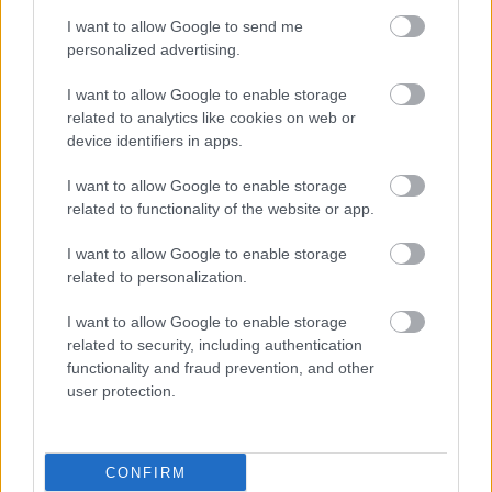
Λαγοκέφαλοι στην
I want to allow Google to send me
Ανατολική Μεσόγειο:
personalized advertising.
Αναδυόμενο ζήτημα
I want to allow Google to enable storage
Δημόσιας Υγείας
related to analytics like cookies on web or
device identifiers in apps.
Σε ποιες παραλίες της
I want to allow Google to enable storage
Αττικής δεν επιτρέπεται
related to functionality of the website or app.
η κολύμβηση -
Εγκύκλιος Αγαπηδάκη
I want to allow Google to enable storage
related to personalization.
I want to allow Google to enable storage
Θεσσαλονίκη: Δημόσια
related to security, including authentication
δράση για την ασφάλεια
functionality and fraud prevention, and other
στο νερό από τον ΕΕΣ
user protection.
στην Αγία Τριάδα
CONFIRM