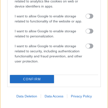
Προσθήκη Σχολίου
related to analytics like cookies on web or
device identifiers in apps.
I want to allow Google to enable storage
ΣΗΜΕΡΑ ΣΤΟ IATRONET.GR
related to functionality of the website or app.
I want to allow Google to enable storage
related to personalization.
I want to allow Google to enable storage
related to security, including authentication
functionality and fraud prevention, and other
user protection.
CONFIRM
Ο καλός ύπνος μπορεί να συμβάλλει στην καλή
Data Deletion
Data Access
Privacy Policy
σχολική επίδοση των εφήβων