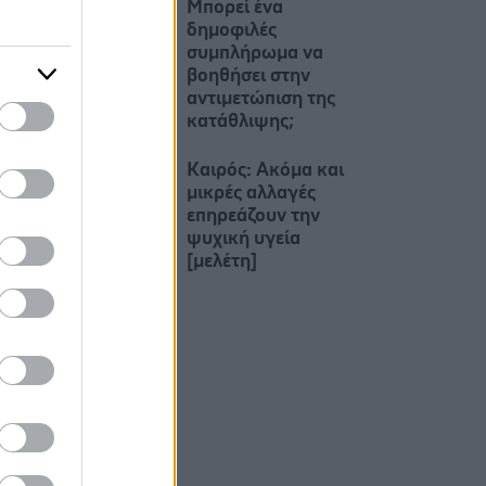
Μπορεί ένα
δημοφιλές
συμπλήρωμα να
βοηθήσει στην
αντιμετώπιση της
κατάθλιψης;
Καιρός: Ακόμα και
μικρές αλλαγές
επηρεάζουν την
ψυχική υγεία
[μελέτη]