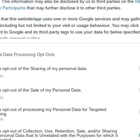
εβαιώσει τις αναφορές των ασθενών, ότι η αρθρίτιδα
. This information may also be disclosed by us to third parties on the
IA
Participants
that may further disclose it to other third parties.
αρνητικά την ποιότητα του ύπνου. Έχουν δείξει ότι οι
δυσκολεύονται να αποκοιμηθούν, έχουν συχνές
 that this website/app uses one or more Google services and may gath
του ύπνου και πρόωρη αφύπνιση.
including but not limited to your visit or usage behaviour. You may click 
 to Google and its third-party tags to use your data for below specifi
η δυσκαμψία των αρθρώσεων, ο λειτουργικός
ogle consent section.
ς, η αϋπνία και η κόπωση αλληλεπιδρούν,
ς αρνητικές επιπτώσεις στην ψυχολογική ευεξία, με
l Data Processing Opt Outs
κή επίδραση την κατάθλιψη. Ο κίνδυνος αυξάνεται
o opt-out of the Sharing of my personal data.
ο στους ασθενείς που η χρόνια οστεοαρθρίτιδα
In
ι από χρόνιο πόνο.
ης κόπωσης που νιώθουν οι ασθενείς δεν είναι σαφή
o opt-out of the Sale of my Personal Data.
έτες που έχουν προσπαθήσει να ρίξουν φως σε αυτά
In
 λίγες. Ωστόσο, για να αντιμετωπιστεί επιτυχώς η
to opt-out of processing my Personal Data for Targeted
οποία έχει αποδειχθεί ότι είναι η πιο οδυνηρή
ing.
In
στη διαχείριση χρόνιων ασθενειών, είναι σημαντικό
ούν αυτές οι αλληλεπιδράσεις.
o opt-out of Collection, Use, Retention, Sale, and/or Sharing
ersonal Data that Is Unrelated with the Purposes for which it
lected.