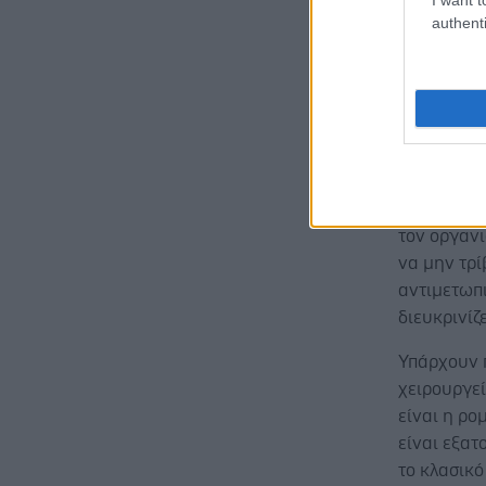
σοβαρότητ
authenti
«Επειδή η 
μόνο χειρ
αντιμετωπ
αναπόφευκ
και η παρ
αλλάζοντα
αστάθεια,
τον οργανι
να μην τρί
αντιμετωπι
διευκρινίζε
Υπάρχουν 
χειρουργε
είναι η ρ
είναι εξατ
το κλασικό