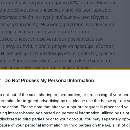
ότι τη βιώνει περίπου το ήμισυ (47%) αυτών. Μάλιστα
ηλικίας 65 και άνω υποφέρουν από κόπωση τέσσερις
σσότερο από ό,τι οι υγιείς άνθρωποι», μας εξηγεί ο
ός χειρουργός Δρ. Νικόλαος Γρανίτσας. Και συνεχίζει
μπορεί να είναι το αρχικό αποτέλεσμα της
τιδας, μπορεί να οφείλεται σε παρενέργειες των
 στην αϋπνία, η οποία μπορεί να προκύψει εξαιτίας
 Η κόπωση φέρνει κατάθλιψη στους ασθενείς, η οποία
νή επίδραση στον πόνο. Έχει αποδειχθεί άλλωστε ότι
ς με οστεοαρθρίτιδα και με υψηλά επίπεδα
Δ
ς πονούν περισσότερο!»
r -
Do Not Process My Personal Information
ριμένα, στο αρχικό στάδιο της νόσου, ο πόνος
to opt-out of the sale, sharing to third parties, or processing of your per
με τη δραστηριότητα και μειώνεται στην ηρεμία, όσο
formation for targeted advertising by us, please use the below opt-out s
 όμως εξελίσσεται ο πόνος γίνεται πιο έντονος και
r selection. Please note that after your opt-out request is processed y
Ο πόνος που εξακολουθεί να υπάρχει σε κατάσταση
eing interest-based ads based on personal information utilized by us or
πορεί να ξυπνά τον ασθενή τη νύχτα. Αυτήν την
disclosed to third parties prior to your opt-out. You may separately opt-
 βιώνει περίπου το 30% των πασχόντων. Μελέτες
losure of your personal information by third parties on the IAB’s list of