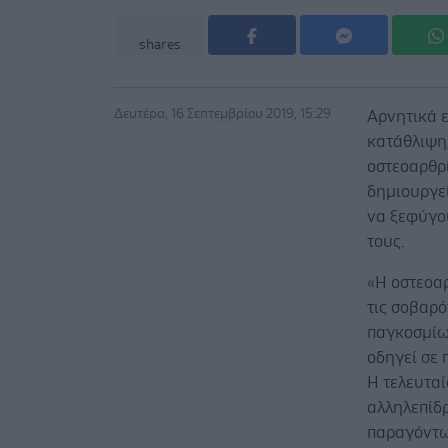
shares
Δευτέρα, 16 Σεπτεμβρίου 2019, 15:29
Αρνητικά ε
κατάθλιψη
οστεοαρθρ
δημιουργε
να ξεφύγο
τους.
«Η οστεοαρ
τις σοβαρ
παγκοσμίως
οδηγεί σε 
Η τελευταί
αλληλεπίδ
παραγόντω