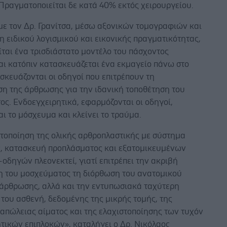
Πραγματοποιείται δε κατά 40% εκτός χειρουργείου.
ε τον Δρ. Γρανίτσα, μέσω αξονικών τομογραφιών και
η ειδικού λογισμικού και εικονικής πραγματικότητας,
ται ένα τρισδιάστατο μοντέλο του πάσχοντος
αι κατόπιν κατασκευάζεται ένα εκμαγείο πάνω στο
σκευάζονται οι οδηγοί που επιτρέπουν τη
η της άρθρωσης για την ιδανική τοποθέτηση του
ς. Ενδοεγχειρητικά, εφαρμόζονται οι οδηγοί,
αι το μόσχευμα και κλείνει το τραύμα.
τοποίηση της ολικής αρθροπλαστικής με σύστημα
, κατασκευή προπλάσματος και εξατομικευμένων
οδηγών πλεονεκτεί, γιατί επιτρέπει την ακριβή
η του μοσχεύματος τη διόρθωση του ανατομικού
 άρθρωσης, αλλά και την εντυπωσιακά ταχύτερη
του ασθενή, δεδομένης της μικρής τομής, της
απώλειας αίματος και της ελαχιστοποίησης των τυχόν
τικών επιπλοκών», καταλήγει ο Δρ. Νικόλαος