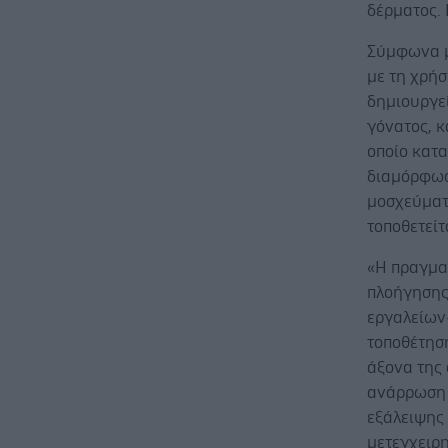
δέρματος. 
Σύμφωνα μ
με τη χρήσ
δημιουργεί
γόνατος, κ
οποίο κατα
διαμόρφωσ
μοσχεύματο
τοποθετείτ
«Η πραγμα
πλοήγησης
εργαλείων-
τοποθέτησ
άξονα της
ανάρρωση 
εξάλειψης 
μετεγχειρη