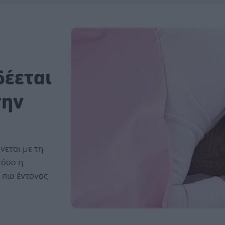
δέεται
την
νεται με τη
 όσο η
 πιο έντονος