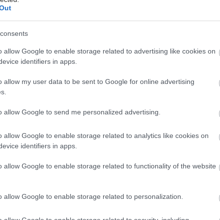
Out
ατρικών περιοδικών.
consents
έστε το iatronet.gr στο Discover
o allow Google to enable storage related to advertising like cookies on
υγείας σήμερα
evice identifiers in apps.
η των αποζημιώσεων των Στρατιωτικών Ιατρών μετά
o allow my user data to be sent to Google for online advertising
 του ΙΣΑ
s.
μετατραυματικού στρες: Ουσία της ιατρικής
to allow Google to send me personalized advertising.
μειώνει τους εφιάλτες
o allow Google to enable storage related to analytics like cookies on
σάνδρας: Αίρεται η απαγόρευση για τη χρήση του
evice identifiers in apps.
 Σίβηρη
o allow Google to enable storage related to functionality of the website
o allow Google to enable storage related to personalization.
o allow Google to enable storage related to security, including