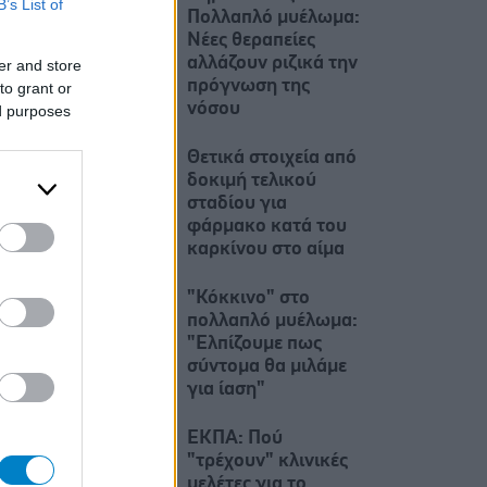
B’s List of
Πολλαπλό μυέλωμα:
Νέες θεραπείες
αλλάζουν ριζικά την
er and store
πρόγνωση της
to grant or
νόσου
ed purposes
Θετικά στοιχεία από
δοκιμή τελικού
σταδίου για
φάρμακο κατά του
καρκίνου στο αίμα
"Κόκκινο" στο
πολλαπλό μυέλωμα:
"Ελπίζουμε πως
σύντομα θα μιλάμε
για ίαση"
ΕΚΠΑ: Πού
"τρέχουν" κλινικές
μελέτες για το