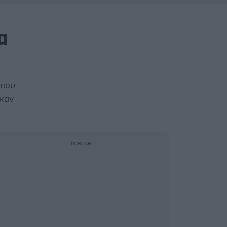
α
 που
ηκαν