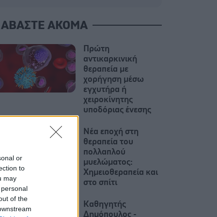
ΙΑΒΑΣΤΕ ΑΚΟΜΑ
Πρώτη
αντικαρκινική
θεραπεία με
χορήγηση μέσω
εγχυτήρα ή
χειροκίνητης
υποδόριας ένεσης
Νέα εποχή στη
θεραπεία του
πολλαπλού
sonal or
μυελώματος:
ection to
Χημειοθεραπεία και
ou may
στο σπίτι
 personal
out of the
Καθηγητής
 downstream
Δημόπουλος -