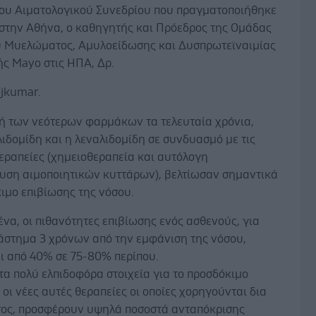
ου Αιματολογικού Συνεδρίου που πραγματοποιήθηκε
στην Αθήνα, ο καθηγητής και Πρόεδρος της Ομάδας
 Μυελώματος, Αμυλοείδωσης και Δυσπρωτεϊναιμίας
ής Mayο στις ΗΠΑ, Δρ.
ajkumar.
ή των νεότερων φαρμάκων τα τελευταία χρόνια,
ιδομίδη και η λεναλιδομίδη σε συνδυασμό με τις
εραπείες (χημειοθεραπεία και αυτόλογη
υση αιμοποιητικών κυττάρων), βελτίωσαν σημαντικά
ιμο επιβίωσης της νόσου.
να, οι πιθανότητες επιβίωσης ενός ασθενούς, για
ιάστημα 3 χρόνων από την εμφάνιση της νόσου,
ι από 40% σε 75-80% περίπου.
τα πολύ ελπιδοφόρα στοιχεία για το προσδόκιμο
 οι νέες αυτές θεραπείες οι οποίες χορηγούνται δια
τος, προσφέρουν υψηλά ποσοστά ανταπόκρισης