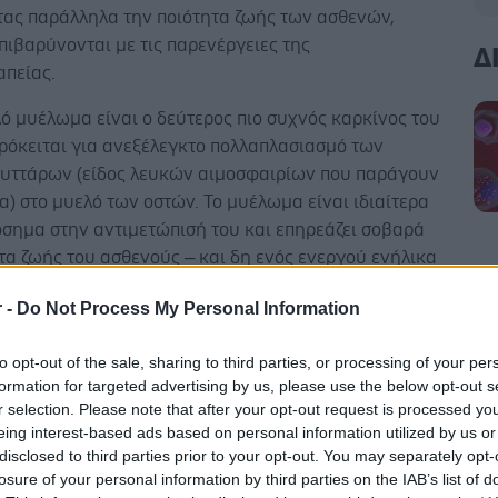
τας παράλληλα την ποιότητα ζωής των ασθενών,
πιβαρύνονται με τις παρενέργειες της
Δ
απείας.
ό μυέλωμα είναι ο δεύτερος πιο συχνός καρκίνος του
ρόκειται για ανεξέλεγκτο πολλαπλασιασμό των
υττάρων (είδος λευκών αιμοσφαιρίων που παράγουν
) στο μυελό των οστών. Το μυέλωμα είναι ιδιαίτερα
όσημα στην αντιμετώπισή του και επηρεάζει σοβαρά
τα ζωής του ασθενούς – και δη ενός ενεργού ενήλικα
 των συμπτωμάτων που προκαλεί: πόνος στα οστά,
r -
Do Not Process My Personal Information
, γενικότερη αδυναμία και αυξημένο κίνδυνο
.
to opt-out of the sale, sharing to third parties, or processing of your per
formation for targeted advertising by us, please use the below opt-out s
r selection. Please note that after your opt-out request is processed y
eing interest-based ads based on personal information utilized by us or
disclosed to third parties prior to your opt-out. You may separately opt-
ε το Παγκόσμιο Ίδρυμα Μυελώματος (International
losure of your personal information by third parties on the IAB’s list of
undation, IMF), υπολογίζεται ότι υπάρχουν 750.000