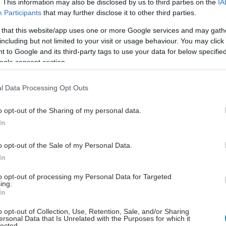
. This information may also be disclosed by us to third parties on the
IA
πολλαπλό μυέλωμα παγκοσμίως. Στην Ευρώπη,
Participants
that may further disclose it to other third parties.
οι από 85.000 άνδρες και γυναίκες υποβάλλονται
 that this website/app uses one or more Google services and may gath
θεραπεία, ενώ υπολογίζεται ότι 25.000 ασθενείς
including but not limited to your visit or usage behaviour. You may click 
από τη νόσο το 2007.
 to Google and its third-party tags to use your data for below specifi
ogle consent section.
ιαγιγνώσκονται περίπου 4 νέες περιπτώσεις ανά
τομα, δηλαδή στην Ελλάδα εκτιμάται πως κάθε χρόνο
l Data Processing Opt Outs
ται περίπου 400 ασθενείς.
o opt-out of the Sharing of my personal data.
υ ότι το πολλαπλό μυέλωμα έχει πράγματι πολύ κακή
In
 είναι παρήγορο να γνωρίζουμε ότι η πρόγνωση αυτή
ωθεί σημαντικά μέσα στα τελευταία 5-10 χρόνια. Η
o opt-out of the Sale of my Personal Data.
ίζεται εφικτή αν είμαστε σε θέση να ταυτοποιήσουμε
In
ισσότερες κατηγορίες νέων παραγόντων’ επεσήμανε ο
to opt-out of processing my Personal Data for Targeted
.
ing.
In
nt Rajkumar είναι ειδικευμένος στη θεραπεία του
 μυελώματος, ενώ τα αποτελέσματα της
o opt-out of Collection, Use, Retention, Sale, and/or Sharing
ersonal Data that Is Unrelated with the Purposes for which it
ετούς έρευνάς του έχουν δημοσιευθεί σε πλήθος
lected.