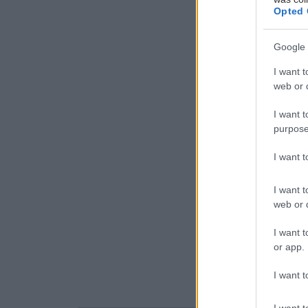
Opted 
έγκριτων ι
Google 
Προσθ
I want t
Ειδήσεις 
web or d
Διευθέτησ
I want t
από αίτημα
purpose
Διαταραχή 
I want 
κάνναβης 
I want t
Δήμος Κασ
web or d
νερού στη
I want t
or app.
I want t
I want t