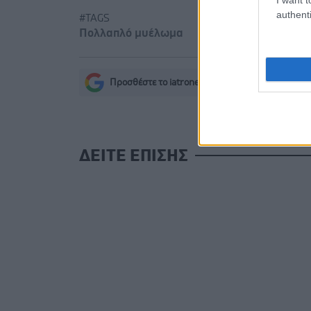
authenti
#TAGS
Πολλαπλό μυέλωμα
Προσθέστε το iatronet.gr στο Discover
s
ΔΕΙΤΕ ΕΠΙΣΗΣ