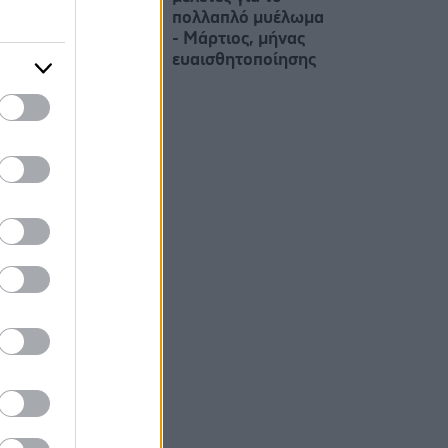
πολλαπλό μυέλωμα
- Μάρτιος, μήνας
ευαισθητοποίησης