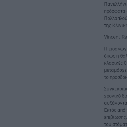
Πανελλήνι
πρόσφατα 
Πολλαπλού
της Κλινικ
Vincent R
Η εισαγωγ
όπως η θαλ
κλασικές θ
μεταμόσχε
το προσδόκ
Συγκεκριμέ
χρονικό δ
αυξάνοντα
Εκτός από 
επιβίωσης,
του στόμα