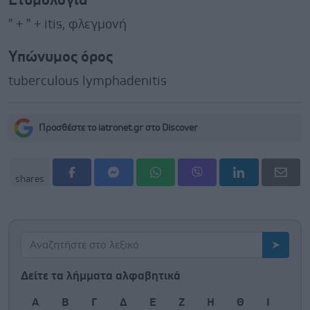
Ετυμολογία
" + " + itis, φλεγμονή
Υπώνυμος όρος
tuberculous lymphadenitis
Προσθέστε το iatronet.gr στο Discover
shares
Δείτε τα λήμματα αλφαβητικά
Α
Β
Γ
Δ
Ε
Ζ
Η
Θ
Ι