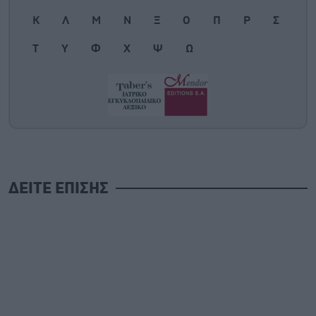
Κ
Λ
Μ
Ν
Ξ
Ο
Π
Ρ
Σ
Τ
Υ
Φ
Χ
Ψ
Ω
ΔΕΙΤΕ ΕΠΙΣΗΣ