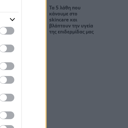
Τα 5 λάθη που
κάνουμε στο
skincare και
βλάπτουν την υγεία
της επιδερμίδας μας