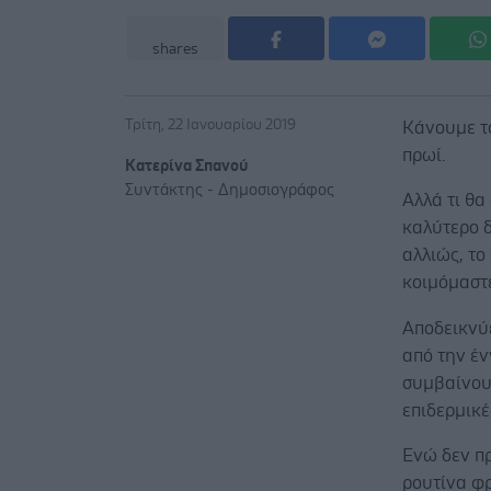
shares
Τρίτη, 22 Ιανουαρίου 2019
Κάνουμε τό
πρωί.
Κατερίνα Σπανού
Συντάκτης - Δημοσιογράφος
Αλλά τι θα
καλύτερο δ
αλλιώς, το
κοιμόμαστ
Αποδεικνύε
από την έν
συμβαίνουν
επιδερμικέ
Ενώ δεν π
ρουτίνα φρ