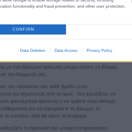
ρές μπορεί να έχετε μια μέρα να μην κοιμηθείτε
cation functionality and fraud prevention, and other user protection.
 θα πρέπει να κοιμάστε για επτά έως εννέα ώρες.
 πρόσωπό σας πριν κοιμηθείτε
CONFIRM
πιστώσει πώς ο ύπνος είναι ένας σίγουρος τρόπος για
τε την επιδιόρθωση του δέρματός σας: η ροή του
ξάνεται, το κολλαγόνο ξαναχτίζεται και οι μύες στο
Data Deletion
Data Access
Privacy Policy
ας χαλαρώνουν μετά από μια κουραστική μέρα.
νος με ένα βρώμικο πρόσωπο μπορεί επίσης να βλάψει
ση του δέρματός σας.
μός του προσώπου σας κάθε βράδυ είναι
ητα πιο σημαντικός από το πρωί - δεν χρειάζεται να
είτε φανταχτερά προϊόντα ή να τρίβετε πολύ σκληρά.
καθαριστικό για να αφαιρέσετε τη βρωμιά, το
αι το επιπλέον λάδι θα κάνει τη διαφορά..
καθαρίζετε το πρόσωπό σας μπορεί να προκαλέσει: