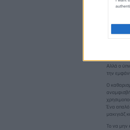
Μερικές φο
authenti
καλά, αλλά
Πλύντε το
Έχουμε δια
να βοηθήσε
αίματος αυ
πρόσωπό σ
Αλλά ο ύπ
την εμφάνι
Ο καθαρισ
αναμφισβήτ
χρησιμοποι
Ένα απαλό 
μακιγιάζ κ
Το να μην 