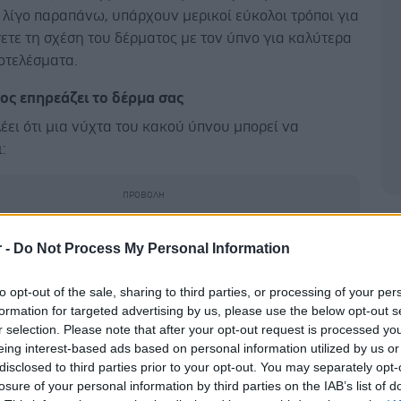
 λίγο παραπάνω, υπάρχουν μερικοί εύκολοι τρόποι για
ετε τη σχέση του δέρματος με τον ύπνο για καλύτερα
οτελέσματα.
ος επηρεάζει το δέρμα σας
έει ότι μια νύχτα του κακού ύπνου μπορεί να
:
Δ
r -
Do Not Process My Personal Information
βλέφαρα
 μάτια
to opt-out of the sale, sharing to third parties, or processing of your per
formation for targeted advertising by us, please use the below opt-out s
ρόχρωμους κύκλους
r selection. Please note that after your opt-out request is processed y
eing interest-based ads based on personal information utilized by us or
ρες ρυτίδες και λεπτές γραμμές
disclosed to third parties prior to your opt-out. You may separately opt-
losure of your personal information by third parties on the IAB’s list of
ο στόμα