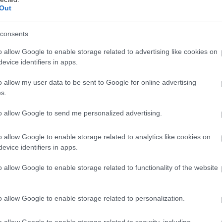
ο ύπνος είναι μια περίοδος που το πρόσωπό σας
Out
απόφευκτα σε επαφή με τα στοιχεία που βρίσκονται
ια μεγάλο χρονικό διάστημα, ειδικά εάν τηρείτε τις
consents
νες επτά έως εννέα ώρες κάθε βράδυ.
o allow Google to enable storage related to advertising like cookies on
ε επαρκώς
evice identifiers in apps.
 αρχή για να φροντίσετε δέρμα σας - και για τη
o allow my user data to be sent to Google for online advertising
γεία σας - είναι να τηρείτε το συνιστώμενο χρόνο
s.
ς κάθε βράδυ.
to allow Google to send me personalized advertising.
σματα του κακού ύπνου για το δέρμα σας είναι
α και σημαντικά, όπως:
o allow Google to enable storage related to analytics like cookies on
evice identifiers in apps.
υ γερνά γρηγορότερα
o allow Google to enable storage related to functionality of the website
υ δεν αναρρώνει και από περιβαλλοντικούς
ς όπως η έκθεση στον ήλιο
o allow Google to enable storage related to personalization.
ικανοποίηση από την ποιότητα του δέρματός σας
o allow Google to enable storage related to security, including