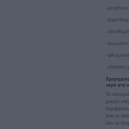
-μεγάλους
-ξηρό δέρ
-εξανθήμα
-λοιμώξει
-φλεγμον
-εξάρσεις
Χρησιμοπο
νερό στο 
Το πλύσιμο
μπορεί επί
περιβάλλο
από το πόσ
που το δέρ