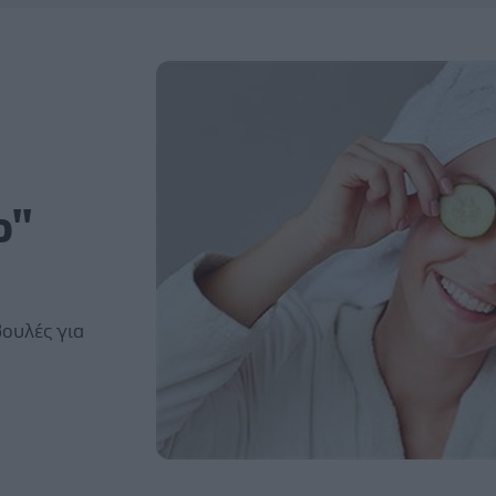
''
βουλές για