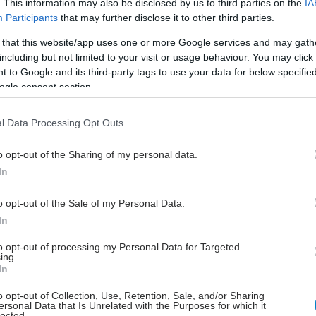
. This information may also be disclosed by us to third parties on the
IA
Participants
that may further disclose it to other third parties.
 that this website/app uses one or more Google services and may gath
including but not limited to your visit or usage behaviour. You may click 
 to Google and its third-party tags to use your data for below specifi
 του 2017 διαπίστωσε ότι δύο ημέρες περιορισμένου
ogle consent section.
έασαν αρνητικά την ελαστικότητα, την υγεία, την
ι την αξιοπιστία του συμμετέχοντα.
l Data Processing Opt Outs
 που μοιάζει με πρόβλημα μιας νύχτας θα μπορούσε να
o opt-out of the Sharing of my personal data.
 σε κάτι πιο μόνιμο.
In
όλα, πρέπει να καταλάβετε ότι ο ύπνος είναι ο χρόνος
o opt-out of the Sale of my Personal Data.
α σας ''επιδιορθώνεται''. Αυτό ισχύει για την
In
 σας, όπως και για τον εγκέφαλο ή τους μύς σας.
άρκεια του ύπνου, η ροή του αίματος του δέρματός
to opt-out of processing my Personal Data for Targeted
ται και το όργανο ανοικοδομεί το κολλαγόνο του και
ing.
In
ι τις βλάβες από την έκθεση στην υπεριώδη
α, μειώνοντας τις ρυτίδες και τα σημάδια της ηλικίας.
o opt-out of Collection, Use, Retention, Sale, and/or Sharing
ersonal Data that Is Unrelated with the Purposes for which it
lected.