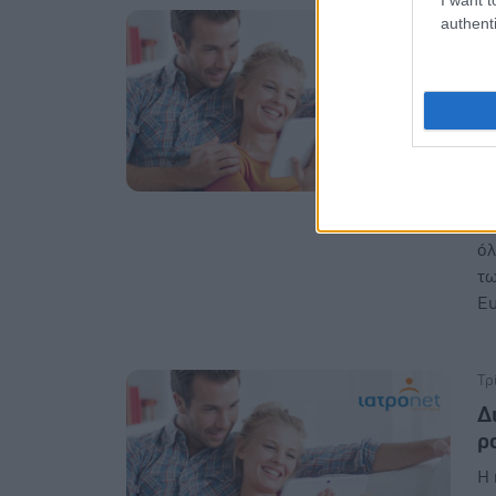
Πα
authenti
Ε
π
ο
Ο 
πρ
πλ
πι
όλ
τω
Ευ
Τρ
Δ
ρ
H 