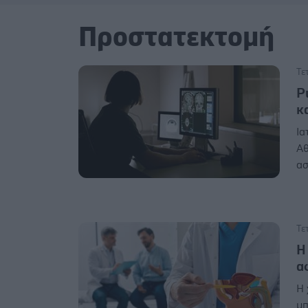
Προστατεκτομή
Τε
Ρ
κ
Ια
Αθ
ασ
Τε
Η
α
Η 
μπ