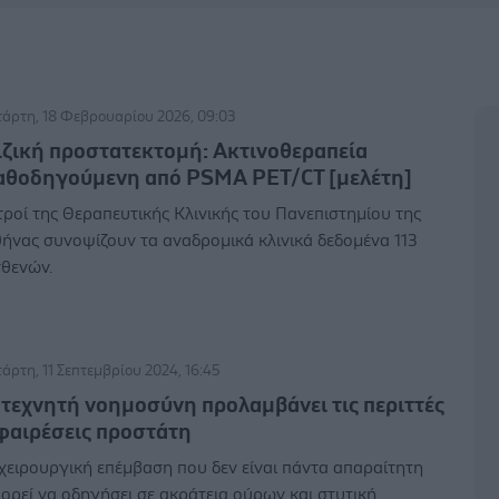
τάρτη, 18 Φεβρουαρίου 2026, 09:03
ιζική προστατεκτομή: Ακτινοθεραπεία
αθοδηγούμενη από PSMA PET/CT [μελέτη]
τροί της Θεραπευτικής Κλινικής του Πανεπιστημίου της
ήνας συνοψίζουν τα αναδρομικά κλινικά δεδομένα 113
θενών.
τάρτη, 11 Σεπτεμβρίου 2024, 16:45
 τεχνητή νοημοσύνη προλαμβάνει τις περιττές
φαιρέσεις προστάτη
χειρουργική επέμβαση που δεν είναι πάντα απαραίτητη
ορεί να οδηγήσει σε ακράτεια ούρων και στυτική