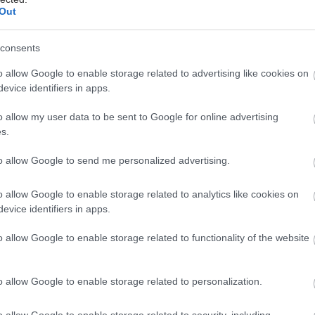
μπτη, 26 Μαρτίου 2015, 15:54
Out
ατρικό Κέντρο: Πρώτη επέμβαση ρομποτικής
ιζικής προστατεκτομής σε ασθενή
consents
αγματοποιήθηκε για πρώτη φορά στην Ελλάδα
o allow Google to enable storage related to advertising like cookies on
μποτική επέμβαση ριζικής προστατεκτομής, σε ασθενή με
evice identifiers in apps.
λοστομία και προηγηθείσα κοιλιοπερινεική εκτομή του
o allow my user data to be sent to Google for online advertising
θού.
s.
to allow Google to send me personalized advertising.
τάρτη, 19 Φεβρουαρίου 2014
ομποτική ριζική προστατεκτομή: Γιατί να την
o allow Google to enable storage related to analytics like cookies on
πιλέξω
evice identifiers in apps.
ον καρκίνο του προστάτη, η συχνότερη θεραπευτική
o allow Google to enable storage related to functionality of the website
ρέμβαση είναι η ριζική προστατεκτομή. Tι να περιμένω
ι ποια είναι τα αποτελέσματα της επέμβασης;
o allow Google to enable storage related to personalization.
o allow Google to enable storage related to security, including