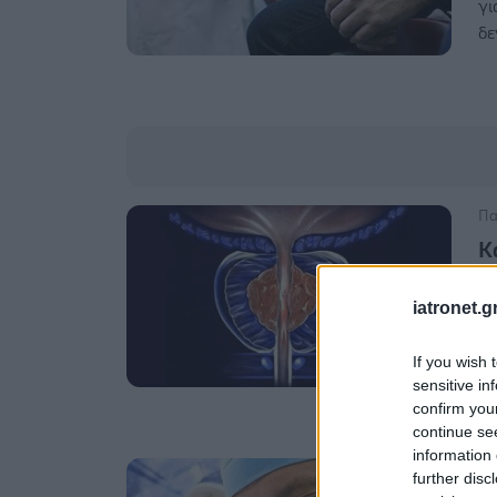
γι
δε
Πα
Κ
θ
iatronet.g
Η 
στ
If you wish 
δι
sensitive in
confirm you
continue se
information 
Τρ
further disc