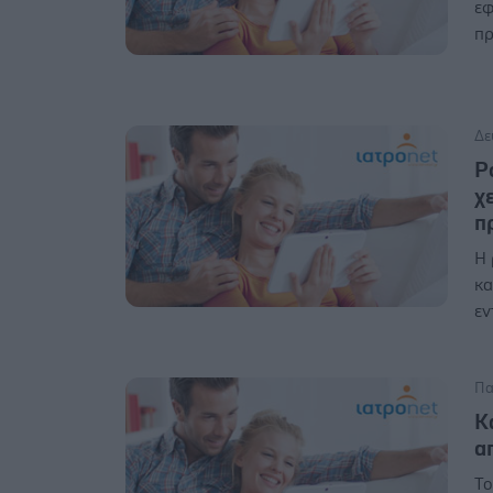
εφ
πρ
Δε
Ρ
χ
π
Η 
κα
εν
Πα
Κ
α
Το