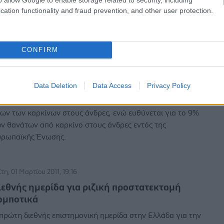
ρασκευή, 26 Απριλίου 2013
cation functionality and fraud prevention, and other user protection.
γχειρήσεις επί καρκίνου του προστάτη: ριζική
ροστατεκτομή, διουρηθρικές επεμβάσεις,
ρχεκτομή άμφω
CONFIRM
καρκίνος του προστάτη θεωρείται ένα από τα μείζονα
οβλήματα υγείας που αντιμετωπίζει ο ανδρικός
Data Deletion
Data Access
Privacy Policy
ηθυσμός. Στην Ευρώπη ο καρκίνος του προστάτη είναι το
ο συχνό συμπαγές νεόπλασμα. Η νόσος συνιστά το 11%
ων των καρκίνων στους άνδρες, ενώ ευθύνεται για το 9%
ν θανάτων από καρκίνο στους άνδρες εντός της
ρωπαϊκής Ένωσης.
ίτη, 01 Μαρτίου 2011, 19:16
ιεθνής ημερίδα για ριζική προστατεκτομή
ομποτικά
πρώτη διεθνής επιστημονική ημερίδα στην Ελλάδα για την