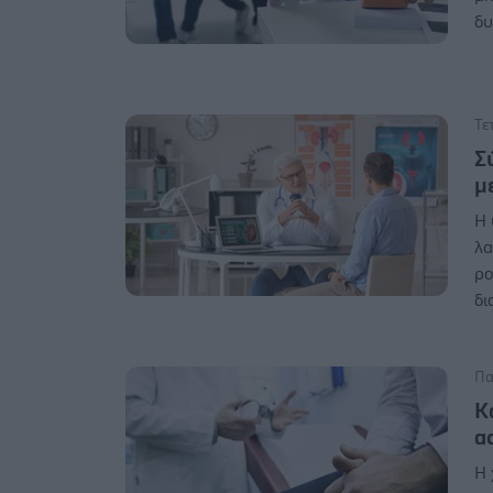
δυ
Τε
Σ
μ
Η 
λα
ρο
δι
Πα
Κ
α
Η 