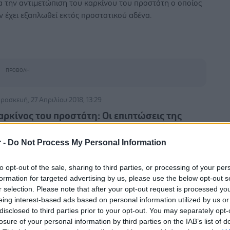
α την αντιμετώπιση του καρκίνου του προστάτη ο οποίος
ν έχει εξαπλωθεί εκτός προστατικού αδένα.
ρασκευή, 27 Απριλίου 2018, 13:29
αρκίνος του προστάτη: Οι επιπτώσεις της
εραπείας στη σεξουαλική ζωή των ασθενών
r -
Do Not Process My Personal Information
ριζική προστατεκτομή προκαλεί στυτική δυσλειτουργία
ους περισσότερους άντρες, με όποια μέθοδο και αν
to opt-out of the sale, sharing to third parties, or processing of your per
ενεργηθεί.
formation for targeted advertising by us, please use the below opt-out s
r selection. Please note that after your opt-out request is processed y
eing interest-based ads based on personal information utilized by us or
disclosed to third parties prior to your opt-out. You may separately opt-
ίτη, 19 Απριλίου 2016, 17:00
losure of your personal information by third parties on the IAB’s list of