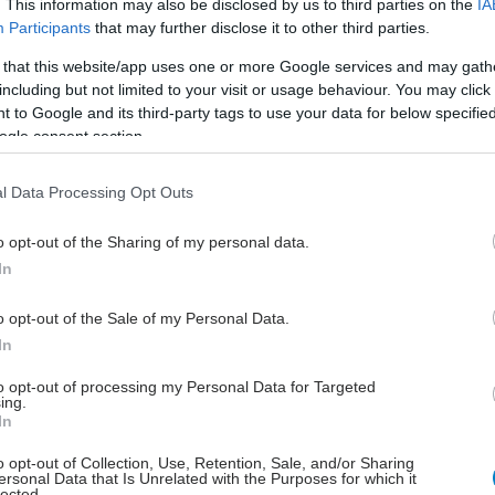
. This information may also be disclosed by us to third parties on the
IA
 πρώτη επέμβαση ρομποτικής ριζικής
Participants
that may further disclose it to other third parties.
ροστατεκτομής NeuroSAFE στην Ελλάδα
 that this website/app uses one or more Google services and may gath
πρωτοποριακή τεχνική NeuroSAFE σε επέμβαση
including but not limited to your visit or usage behaviour. You may click 
μποτικής ριζικής προστατεκτομής, εφαρμόστηκε στο
 to Google and its third-party tags to use your data for below specifi
ντρο Ελάχιστα Επεμβατικής Ουρολογικής Χειρουργικής
ogle consent section.
υ Ιατρικού Κέντρου Αθηνών.
l Data Processing Opt Outs
τάρτη, 23 Σεπτεμβρίου 2015, 13:07
o opt-out of the Sharing of my personal data.
υρολογικές ρομποτικές επεμβάσεις σε
In
σθενείς που έχουν απολέσει τμήμα ή ολόκληρο
ον πνεύμονα, στο Ιατρικό Κέντρο Αθηνών
o opt-out of the Sale of my Personal Data.
In
 τελευταίο εξάμηνο πραγματοποιήθηκε σημαντικός
ιθμός επεμβάσεων ρομποτικής ριζικής προστατεκτομής
to opt-out of processing my Personal Data for Targeted
ι ρομποτικής μερικής νεφρεκτομής, στο Ιατρικό Κέντρο
ing.
In
ηνών.
o opt-out of Collection, Use, Retention, Sale, and/or Sharing
ersonal Data that Is Unrelated with the Purposes for which it
lected.