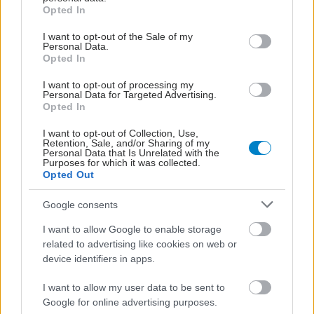
Τρίτη, 26 Οκτωβρίου 2021, 15:06
grant or deny consent to Google and its third-party tags to
Opted In
use your data for below specified purposes in below Google
Στη χώρα μας ο αριθμός των ασθενών με
consent section.
I want to opt-out of the Sale of my
ψωρίαση αγγίζει τους 223.000
Personal Data.
Opted In
Η ψωρίαση είναι μια χρόνια, μη μεταδοτική, αυτοάνοση
φλεγμονώδης δερματοπάθεια με περιοδικές υφέσεις και
I want to opt-out of processing my
Personal Data for Targeted Advertising.
εξάρσεις.
Opted In
I want to opt-out of Collection, Use,
Retention, Sale, and/or Sharing of my
Personal Data that Is Unrelated with the
Purposes for which it was collected.
Opted Out
Google consents
I want to allow Google to enable storage
related to advertising like cookies on web or
device identifiers in apps.
I want to allow my user data to be sent to
Google for online advertising purposes.