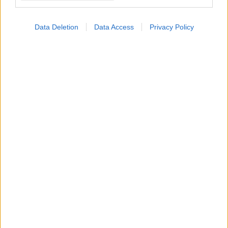
Data Deletion
Data Access
Privacy Policy
Τρίτη, 19 Οκτωβρίου 2021, 13:27
10 δεδομένα που πρέπει να γνωρίζουμε για την
ψωρίαση
Η σωστή ενημέρωση είναι η βάση για την έγκαιρη διάγνωση
και την ορθή θεραπεία.