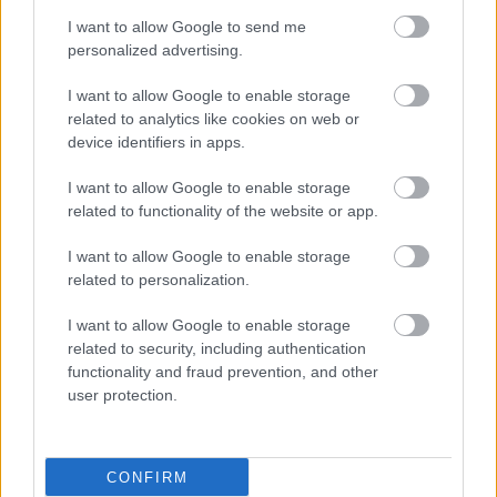
Δευτέρα, 25 Οκτωβρίου 2021, 13:01
I want to allow Google to send me
Ψωρίαση: ‘’Ενωμένοι αναλαμβάνουμε τώρα
personalized advertising.
δράση’’
I want to allow Google to enable storage
Ο Πανελλήνιος Σύλλογος «Επιδέρμια» αναγνωρίζοντας ότι οι
related to analytics like cookies on web or
ανάγκες και οι προκλήσεις των ασθενών με ψωρίαση δεν
device identifiers in apps.
«γνωρίζουν σύνορα», διοργανώνει την Τρίτη 2 Νοεμβρίου
I want to allow Google to enable storage
2021 και ώρα 18:30 την πρώτη διαδικτυακή ενημερωτική
related to functionality of the website or app.
εκδήλωση για την Ψωρίαση.
I want to allow Google to enable storage
related to personalization.
I want to allow Google to enable storage
related to security, including authentication
functionality and fraud prevention, and other
user protection.
CONFIRM