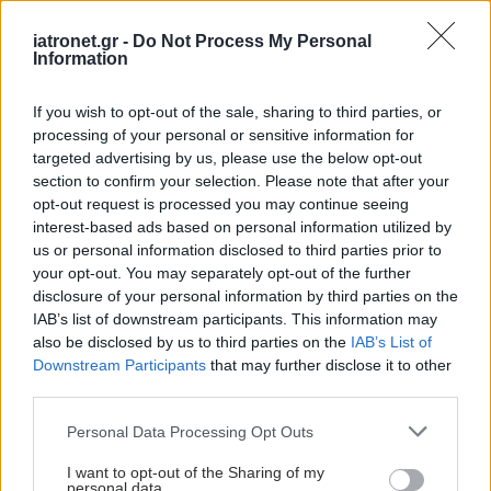
iatronet.gr -
Do Not Process My Personal
Πέμπτη, 11 Νοεμβρίου 2021, 09:00
Information
Ξέφυγε η δαπάνη των φαρμάκων με τη
δραστική Adalimumab
If you wish to opt-out of the sale, sharing to third parties, or
processing of your personal or sensitive information for
Αιφνιδιάστηκαν οι εταιρείες με το μέγεθος της υπέρβασης.
targeted advertising by us, please use the below opt-out
section to confirm your selection. Please note that after your
opt-out request is processed you may continue seeing
interest-based ads based on personal information utilized by
us or personal information disclosed to third parties prior to
your opt-out. You may separately opt-out of the further
disclosure of your personal information by third parties on the
IAB’s list of downstream participants. This information may
also be disclosed by us to third parties on the
IAB’s List of
Downstream Participants
that may further disclose it to other
third parties.
Please note that this website/app uses one or more Google
Personal Data Processing Opt Outs
services and may gather and store information including but
not limited to your visit or usage behaviour. You may click to
I want to opt-out of the Sharing of my
personal data.