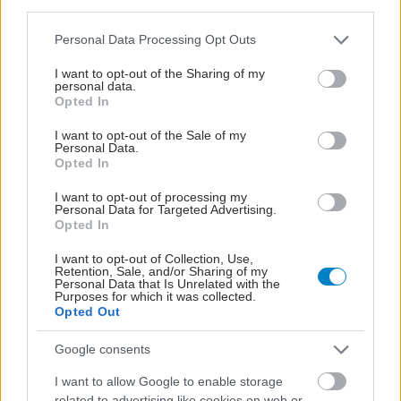
third parties.
Τετάρτη, 28 Μαρτίου 2007
Please note that this website/app uses one or more Google
Personal Data Processing Opt Outs
Πώς να μην... χάνετε χρόνο!
services and may gather and store information including but
not limited to your visit or usage behaviour. You may click to
I want to opt-out of the Sharing of my
Πού πάει ο χαμένος χρόνος σας; Η πίεση χρόνου επηρεάζει
personal data.
grant or deny consent to Google and its third-party tags to
την ποιότητα της εργασίας, καταπιέζει την προσωπική ζωή
Opted In
use your data for below specified purposes in below Google
και αναπόφευκτα οδηγεί στο άγχος. Το in2life εντοπίζει τις 9
consent section.
I want to opt-out of the Sale of my
συχνότερες διαρροές χρόνου και σας προτείνει 9 τρόπους
Personal Data.
Opted In
αποτελεσματικής οργάνωσης. Γιατί ο χρόνος είναι χρήμα και
εμείς δεν είμαστε για έξοδα...
I want to opt-out of processing my
Personal Data for Targeted Advertising.
Opted In
I want to opt-out of Collection, Use,
Retention, Sale, and/or Sharing of my
Personal Data that Is Unrelated with the
Purposes for which it was collected.
Opted Out
Google consents
I want to allow Google to enable storage
related to advertising like cookies on web or