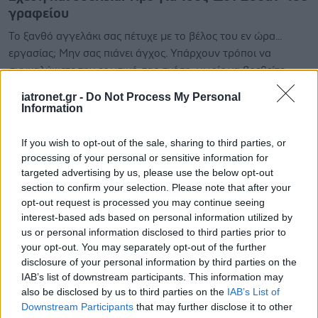
γραφείου
Το ξανθό αγγελάκι σας πέτυχε με το βέλος του εν ώρα...
εργασίας; Μην σας πιάνει άγχος. Υπάρχουν τρόποι να
συγκαλύψετε την ερωτική σας σχέση, χωρίς να βρεθείτε
εσείς ή το έτερον σας ήμισυ σε δύσκολη –επαγγελματικά–
iatronet.gr -
Do Not Process My Personal
θέση. Μάθετε πως.
Information
If you wish to opt-out of the sale, sharing to third parties, or
processing of your personal or sensitive information for
targeted advertising by us, please use the below opt-out
section to confirm your selection. Please note that after your
opt-out request is processed you may continue seeing
interest-based ads based on personal information utilized by
us or personal information disclosed to third parties prior to
your opt-out. You may separately opt-out of the further
disclosure of your personal information by third parties on the
IAB’s list of downstream participants. This information may
also be disclosed by us to third parties on the
IAB’s List of
Downstream Participants
that may further disclose it to other