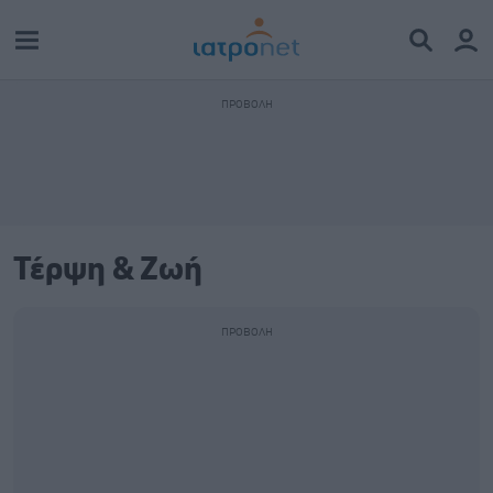
Τέρψη & Ζωή