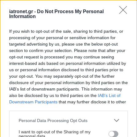
iatronet.gr -
Do Not Process My Personal
Στερεοτακτική
Information
Ακτινοθεραπεία:
"Πράσινο φως" για το
If you wish to opt-out of the sale, sharing to third parties, or
νοσοκομείο
processing of your personal or sensitive information for
"Παπαγεωργίου"
targeted advertising by us, please use the below opt-out
section to confirm your selection. Please note that after your
Ακτινοθεραπεία με
opt-out request is processed you may continue seeing
πρωτόνια: Τι γίνεται με
interest-based ads based on personal information utilized by
το "μίνι CERN" που
us or personal information disclosed to third parties prior to
διεκδικεί η Θεσσαλονίκη
your opt-out. You may separately opt-out of the further
disclosure of your personal information by third parties on the
IAB’s list of downstream participants. This information may
also be disclosed by us to third parties on the
IAB’s List of
Η πρωτεΐνη - κλειδί για
Downstream Participants
that may further disclose it to other
τις βλάβες από
third parties.
ακτινοθεραπεία και
Please note that this website/app uses one or more Google
δείκτης νεφρικής
Personal Data Processing Opt Outs
services and may gather and store information including but
ανεπάρκειας
not limited to your visit or usage behaviour. You may click to
I want to opt-out of the Sharing of my
personal data.