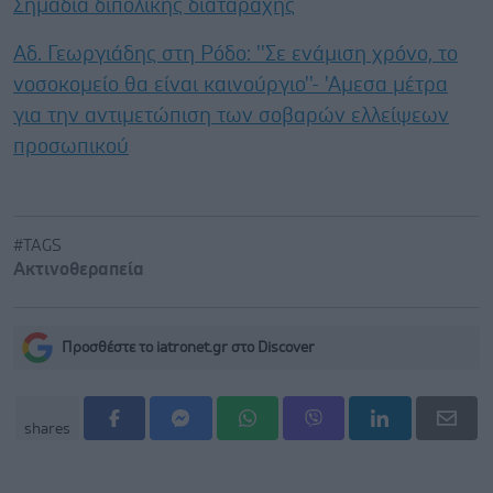
Σημάδια διπολικής διαταραχής
Αδ. Γεωργιάδης στη Ρόδο: ''Σε ενάμιση χρόνο, το
νοσοκομείο θα είναι καινούργιο''- 'Αμεσα μέτρα
για την αντιμετώπιση των σοβαρών ελλείψεων
προσωπικού
#TAGS
Ακτινοθεραπεία
Προσθέστε το iatronet.gr στο Discover
shares