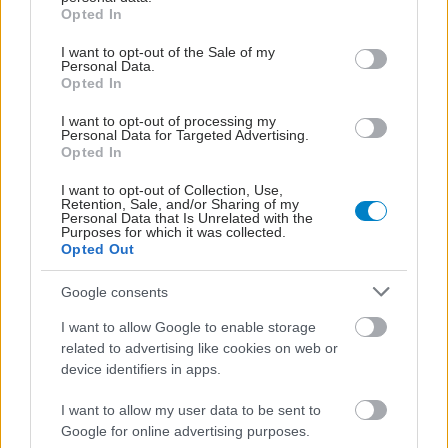
grant or deny consent to Google and its third-party tags to
Opted In
use your data for below specified purposes in below Google
consent section.
I want to opt-out of the Sale of my
Personal Data.
ΔΕΙΤΕ ΕΠΙΣΗΣ
Opted In
I want to opt-out of processing my
Personal Data for Targeted Advertising.
Opted In
I want to opt-out of Collection, Use,
Retention, Sale, and/or Sharing of my
Personal Data that Is Unrelated with the
Purposes for which it was collected.
Opted Out
Google consents
I want to allow Google to enable storage
related to advertising like cookies on web or
device identifiers in apps.
I want to allow my user data to be sent to
Google for online advertising purposes.