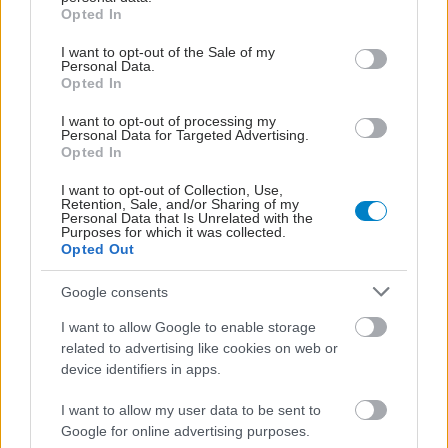
grant or deny consent to Google and its third-party tags to
Opted In
κινδύνου. Κατά τη διάρκεια της κλινικής εξέτασης
use your data for below specified purposes in below Google
και της παρακολούθησης του ασθενή οφείλει ο
consent section.
I want to opt-out of the Sale of my
Personal Data.
θεράπων ιατρός με χρήση εύκολων
Opted In
διαγνωστικών ερωτηματολογίων να ταξινομήσει
I want to opt-out of processing my
τον ψυχοκοινωνικό κίνδυνο και αναλόγως να
Personal Data for Targeted Advertising.
Opted In
παραπέμψει εφόσον χρειαστεί σε ειδικό της
ψυχικής υγείας. Ευρείας διάδοσης
I want to opt-out of Collection, Use,
Retention, Sale, and/or Sharing of my
ερωτηματολόγια για τον σκοπό αυτό είναι για
Personal Data that Is Unrelated with the
Purposes for which it was collected.
παράδειγμα τα εξής: PHQ-9 για καταθλιπτικά
Opted Out
συμπτώματα, GAD-7 για διερεύνηση άγχους,
Google consents
HADS για συμπτώματα άγχους και κατάθλιψης,
DS14 για διερεύνηση τύπου προσωπικότητας D
I want to allow Google to enable storage
related to advertising like cookies on web or
(PHQ=patient health questionnaire,
device identifiers in apps.
GAD=Generalized Anxiety Disorder,
HADS=Hospital Anxiety and Depression Scale,
I want to allow my user data to be sent to
Google for online advertising purposes.
DS14=Type D Scale). Επειδή το πολιτισμικό