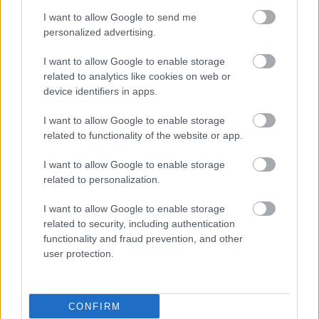
περιβάλλον του ασθενή επιδρά σαφώς στο
I want to allow Google to send me
σχεδιασμό και την σύνθεση των
personalized advertising.
ερωτηματολογίων υπάρχουν ανάλογα
I want to allow Google to enable storage
σταθμισμένα ερωτηματολόγια και μεταφρασμένα
related to analytics like cookies on web or
device identifiers in apps.
σε διάφορες γλώσσες.
I want to allow Google to enable storage
Υπάρχει άμεση απαίτηση και ανάγκη ένταξης και
related to functionality of the website or app.
των ψυχοκοινωνικών παραμέτρων κινδύνου-
πέραν των κλασικών παραγόντων κινδύνου-στα
I want to allow Google to enable storage
related to personalization.
ήδη υπάρχοντα προγνωστικά μοντέλα τα οποία
καθορίζουν τον καρδιαγγειακό κίνδυνο. Η
I want to allow Google to enable storage
επιστημονική έρευνα αποδεικνύει ότι οι
related to security, including authentication
functionality and fraud prevention, and other
ψυχοκοινωνικοί παράγοντες αποτελούν
user protection.
ανεξάρτητους παράγοντες κινδύνου όπως η
ηλικία, η υπέρταση, ο διαβήτης, η υψηλή
χοληστερόλη, η έλλειψη φυσικής δραστηριότητας
CONFIRM