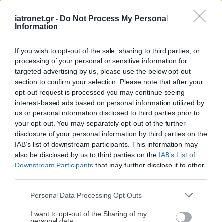
χρήσιμη σε ασθενείς με ιστορικό
αορτοστεφανιαίας παράκαμψης (CABG) ενώ η
iatronet.gr -
Do Not Process My Personal
Information
θεραπεία του άγχους περισσότερο χρήσιμη σε
ασθενείς που φέρουν εμφυτευμένο απινιδωτή
If you wish to opt-out of the sale, sharing to third parties, or
(AICD). Επίσης η ψυχοθεραπευτική παρέμβαση
processing of your personal or sensitive information for
αποβαίνει περισσότερο χρήσιμη σε ασθενείς που
targeted advertising by us, please use the below opt-out
section to confirm your selection. Please note that after your
έχουν διαγνωστεί με κατάθλιψη και
opt-out request is processed you may continue seeing
κατατάσσονται σε τύπο προσωπικότητας D σε
interest-based ads based on personal information utilized by
σχέση εκείνους που έχουν διαγνωστεί με
us or personal information disclosed to third parties prior to
your opt-out. You may separately opt-out of the further
κατάθλιψη αλλά δεν ανήκουν σε τύπο
disclosure of your personal information by third parties on the
προσωπικότητας D.
IAB’s list of downstream participants. This information may
also be disclosed by us to third parties on the
IAB’s List of
Έχει μεγάλη σημασία ο ίδιος ο θεράπων
Downstream Participants
that may further disclose it to other
καρδιολόγος (ή ο υπεύθυνος καρδιολόγος της
third parties.
ομάδας αποκατάστασης) να είναι
Please note that this website/app uses one or more Google
Personal Data Processing Opt Outs
ευαισθητοποιημένος απέναντι στην διάγνωση και
services and may gather and store information including but
not limited to your visit or usage behaviour. You may click to
I want to opt-out of the Sharing of my
ταυτοποίηση των ψυχοκοινωνικών παραμέτρων
personal data.