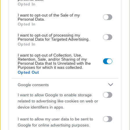
grant or deny consent to Google and its third-party tags to
Opted In
συμπλήρωμα
use your data for below specified purposes in below Google
κολλαγόνου;
consent section.
I want to opt-out of the Sale of my
Personal Data.
Opted In
Πώς επηρεάζει η ψυχική
I want to opt-out of processing my
Personal Data for Targeted Advertising.
υγεία τη σωματική
Opted In
I want to opt-out of Collection, Use,
Retention, Sale, and/or Sharing of my
Personal Data that Is Unrelated with the
Purposes for which it was collected.
Opted Out
Google consents
ΔΕΙΤΕ ΕΠΙΣΗΣ
I want to allow Google to enable storage
related to advertising like cookies on web or
device identifiers in apps.
I want to allow my user data to be sent to
Google for online advertising purposes.