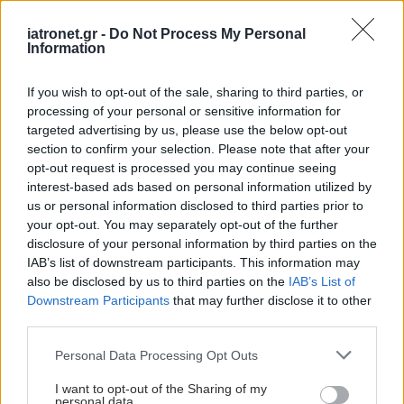
διαταραχής
iatronet.gr -
Do Not Process My Personal
Information
If you wish to opt-out of the sale, sharing to third parties, or
processing of your personal or sensitive information for
Τσίμπησε έντομο το
targeted advertising by us, please use the below opt-out
παιδί μου: είναι απλή
section to confirm your selection. Please note that after your
ενόχληση ή αλλεργική
opt-out request is processed you may continue seeing
αντίδραση;
interest-based ads based on personal information utilized by
us or personal information disclosed to third parties prior to
your opt-out. You may separately opt-out of the further
disclosure of your personal information by third parties on the
Οι αλλαγές στο σώμα
IAB’s list of downstream participants. This information may
που θεωρούνται
also be disclosed by us to third parties on the
IAB’s List of
φυσιολογικές με το
Downstream Participants
that may further disclose it to other
πέρασμα του χρόνου
third parties.
Please note that this website/app uses one or more Google
Personal Data Processing Opt Outs
services and may gather and store information including but
Πώς επηρεάζει τους μυς
not limited to your visit or usage behaviour. You may click to
I want to opt-out of the Sharing of my
personal data.
και τα οστά ένα