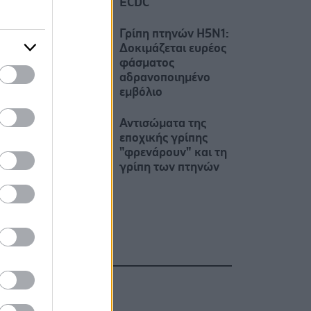
ECDC
Γρίπη πτηνών H5N1:
Δοκιμάζεται ευρέος
φάσματος
αδρανοποιημένο
εμβόλιο
Αντισώματα της
εποχικής γρίπης
"φρενάρουν" και τη
γρίπη των πτηνών