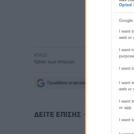
Opted 
Φρούτα, σ
Google 
I want t
web or d
I want t
#TAGS
purpose
Γρίπη των πτηνών
I want 
I want t
Προσθέστε το iatronet.gr στο Discover
s
web or d
I want t
or app.
ΔΕΙΤΕ ΕΠΙΣΗΣ
I want t
I want t