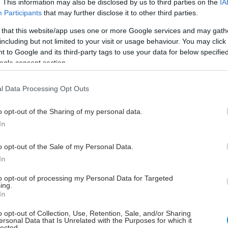
. This information may also be disclosed by us to third parties on the
IA
ράμμισε ότι τα διαθέσιμα δεδομένα δείχνουν ότι ο
Participants
that may further disclose it to other third parties.
ταδίδεται από άνθρωπο σε άνθρωπο και, κατά
 that this website/app uses one or more Google services and may gath
ο κίνδυνος εξάπλωσης σε εθνικό, περιφερειακό και
including but not limited to your visit or usage behaviour. You may click 
επίπεδο θεωρείται «μηδαμινός».
 to Google and its third-party tags to use your data for below specifi
ogle consent section.
σε ωστόσο ότι είναι αναγκαίο να παρακολουθείται
κατάσταση, λόγω του κινδύνου μετάλλαξης του ιού.
l Data Processing Opt Outs
o opt-out of the Sharing of my personal data.
In
έστε το iatronet.gr στο Discover
o opt-out of the Sale of my Personal Data.
In
υγείας σήμερα
to opt-out of processing my Personal Data for Targeted
ing.
κο για την παχυσαρκία: Σημαντική απώλεια βάρους
In
εση Mazdutide την εβδομάδα
o opt-out of Collection, Use, Retention, Sale, and/or Sharing
ersonal Data that Is Unrelated with the Purposes for which it
σκεύη και υγεία: Τι δείχνουν οι νέες μελέτες
lected.