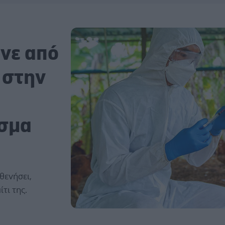
νε από
 στην
σμα
θενήσει,
τι της.