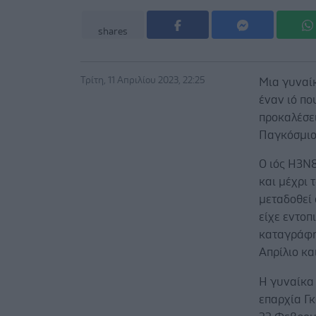
shares
Τρίτη, 11 Απριλίου 2023, 22:25
Μια γυναί
έναν ιό πο
προκαλέσε
Παγκόσμιο
Ο ιός Η3Ν
και μέχρι 
μεταδοθεί 
είχε εντοπ
καταγράφη
Απρίλιο κα
Η γυναίκα 
επαρχία Γκ