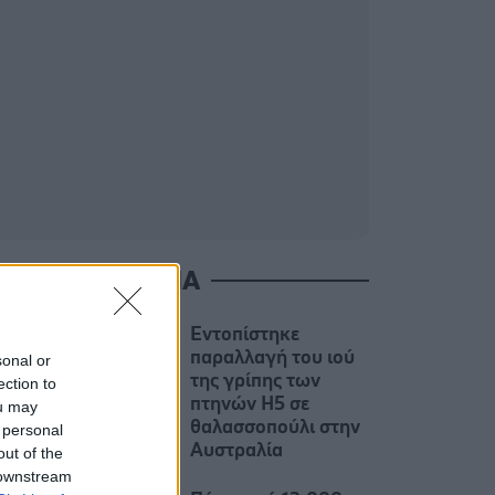
ΙΑΒΑΣΤΕ ΑΚΟΜΑ
Εντοπίστηκε
παραλλαγή του ιού
sonal or
της γρίπης των
ection to
πτηνών H5 σε
ou may
θαλασσοπούλι στην
 personal
Αυστραλία
out of the
 downstream