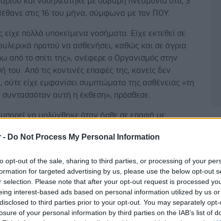
αρίου και νοσηλεύτηκε με σοβαρή πνευμονία στις 3
έθανε στις 16 του μήνα, σύμφωνα με τον ΠΟΥ.
 είχε πολλά υποκείμενα νοσήματα. Είχε εκτεθεί σε
υλερικά προτού να ασθενήσει, καθώς και σε άγρια
ω από το σπίτι της», ανέφερε ο Οργανισμός στην
 του. Από τις κοντινές επαφές της, κανείς δεν
 ούτε είχε εμφανίσει συμπτώματα της ασθένειας «τη
 συντασσόταν αυτή η έκθεση», πρόσθεσε.
 μπορεί να μολύνθηκε όταν ήρθε σε επαφή με
Δ
υλιά σε μια αγορά, όμως η ακριβής πηγή της
r -
Do Not Process My Personal Information
δεν έχει ακόμη εξακριβωθεί. Άγνωστη παραμένει και
τού του ιού με τις άλλες γρίπες των πτηνών του
to opt-out of the sale, sharing to third parties, or processing of your per
Ν8) που μεταδίδονται στα ζώα, σημειώνει ο ΠΟΥ,
formation for targeted advertising by us, please use the below opt-out s
α γίνουν έρευνες για το θέμα αυτό.
r selection. Please note that after your opt-out request is processed y
eing interest-based ads based on personal information utilized by us or
disclosed to third parties prior to your opt-out. You may separately opt-
losure of your personal information by third parties on the IAB’s list of