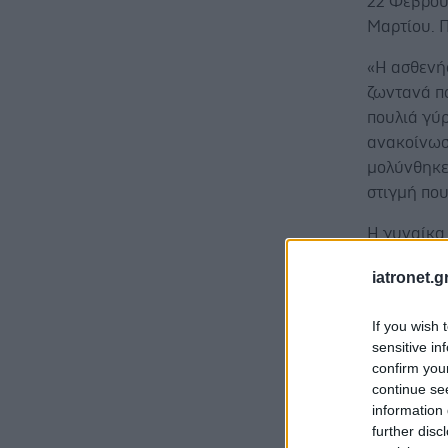
22 Φεβρου
Μαρτίου. Π
«Η ασθενής
ζωντανά πο
πουλιά γύρ
ανακοίνωσή
μολύνθηκε,
στιγμή που
Η γυναίκα
ζωντανά πο
iatronet.g
μόλυνσης 
η σχέση αυ
If you wish 
τύπου Α(Η3
sensitive in
ζητώντας ν
confirm you
continue se
information 
further disc