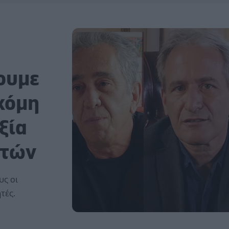
ουμε
κόμη
ξία
ετών
υς οι
τές.