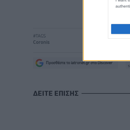
authenti
Καρδιοπαθε
#TAGS
Coronis
Προσθέστε το iatronet.gr στο Discover
s
ΔΕΙΤΕ ΕΠΙΣΗΣ