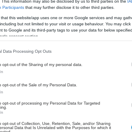
. This information may also be disclosed by us to third parties on the
IA
 - Ιατρών, που δεν σταματούν να προσπαθούν για να
Participants
that may further disclose it to other third parties.
πίδα πραγματικότητα», δήλωσε σχετικά η κ. Ευαγγελία
 that this website/app uses one or more Google services and may gath
ρόεδρος και Διευθύνουσα Σύμβουλος της Coronis
including but not limited to your visit or usage behaviour. You may click 
 to Google and its third-party tags to use your data for below specifi
ogle consent section.
 Coronis Research
Research αποτελεί έναν από τους κορυφαίους Κατ’
l Data Processing Opt Outs
ργανισμούς Έρευνας, με 20ετή παρουσία στην
ι δραστηριοποίηση σε Κύπρο και Βουλγαρία. Σήμερα,
o opt-out of the Sharing of my personal data.
αποτελεί συνεργάτη επιλογής για πολλές διεθνείς
In
κές εταιρείες, εταιρείες βιοτεχνολογίας και
o opt-out of the Sale of my Personal Data.
λογικών προϊόντων. Οι υπηρεσίες της εκτείνονται σε
In
σμα ανάπτυξης και διάθεσης καινοτόμων θεραπειών,
ντας αποτελεσματικά όλη τη διαδικασία εισόδου μιας
to opt-out of processing my Personal Data for Targeted
ing.
είας στην αγορά, από τα επιμέρους στάδια της
In
γκρισης, τιμολόγησης, αποζημίωσης έως και τη
ική παρακολούθηση της ασφαλούς χρήσης και
o opt-out of Collection, Use, Retention, Sale, and/or Sharing
ersonal Data that Is Unrelated with the Purposes for which it
ας της, μέσω των υπηρεσιών φαρμακοεπαγρύπνησης
lected.