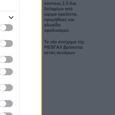
κόστους 2,5 δισ.
δολαρίων από
ώριμα προϊόντα,
προμήθειες και
αλυσίδα
εφοδιασμού
Το νέο στοίχημα της
ΜΕΒΓΑΛ βρίσκεται
εκτός συνόρων