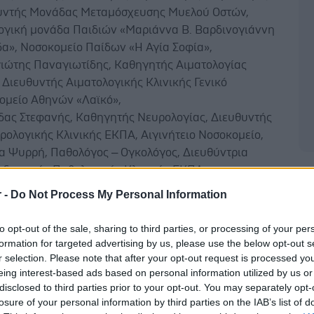
υντής Μονάδας Μεταμόσχευσης Μυελού Οστών,
ογική μονάδα Παιδιών «Μαριάννα Β. Βαρδινογιάννη
δα», Νοσοκομείο Παίδων «H Αγία Σοφία»,
ιώτης Παναγιωτίδης, Καθηγητής Αιματολογίας
Διευθυντής Αιματολογικής Κλινικής Γενικό
ομείο Αθηνών «Λαϊκό»,
δας Στεφανής, Καθηγητής Νευρολογίας, Διευθυντής
υρολογικής Κλινικής ΕΚΠΑ, Αιγινήτειο Νοσοκομείο,
α Ψυρρή, Παθολόγος – Ογκολόγος, Διευθύντρια
ιδευτικής Παθολογικής Κλινικής ΕΚΠΑ,
Δ
στημιακό Γενικό Νοσοκομείο «Αττικόν».
r -
Do Not Process My Personal Information
 θα συνεχίσει να δραστηριοποιείται με την ίδια
to opt-out of the sale, sharing to third parties, or processing of your per
που ακολούθησε τα 20 πρώτα χρόνια της λειτουργίας
formation for targeted advertising by us, please use the below opt-out s
αμα και στόχο την περαιτέρω ανάπτυξη των κλινικών
r selection. Please note that after your opt-out request is processed y
ην χώρα μας. Στην Coronis στηρίζουμε με τις
eing interest-based ads based on personal information utilized by us or
ικές υπηρεσίες μας το έργο των φαρμακευτικών
disclosed to third parties prior to your opt-out. You may separately opt-
losure of your personal information by third parties on the IAB’s list of
αλλά και το έργο των Επιστημόνων και των