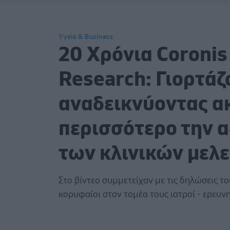
Υγεία & Business
20 Χρόνια Coronis
Research: Γιορτάζ
αναδεικνύοντας α
περισσότερο την α
των κλινικών μελ
Στο βίντεο συμμετείχαν με τις δηλώσεις το
κορυφαίοι στον τομέα τους ιατροί - ερευνη