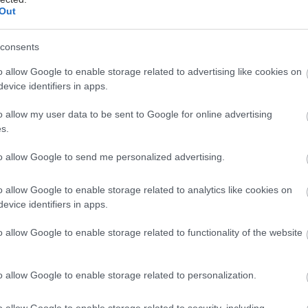
Out
ρογραμμάτων υποστήριξης ασθενών. Ως ένα από τα
μέλη του Ελληνικού Συλλόγου των CROs (HACRO) και
consents
λος της Ευρωπαϊκής Ομοσπονδίας των CROs
 η Coronis βρίσκεται στην πρώτη γραμμή των
o allow Google to enable storage related to advertising like cookies on
αι εξελίξεων των κλάδου. Διαβάστε περισσότερα στο
evice identifiers in apps.
is.gr
o allow my user data to be sent to Google for online advertising
s.
to allow Google to send me personalized advertising.
έστε το iatronet.gr στο Discover
o allow Google to enable storage related to analytics like cookies on
evice identifiers in apps.
υγείας σήμερα
o allow Google to enable storage related to functionality of the website
υλος : Στο «κόκκινο» η Αττική για τον ιό του Δυτικού
o allow Google to enable storage related to personalization.
σπίτι και πάρκα στη γειτονιά μειώνουν τον κίνδυνο
που 2 [μελέτη]
o allow Google to enable storage related to security, including