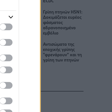
ECDC
Γρίπη πτηνών H5N1:
Δοκιμάζεται ευρέος
φάσματος
αδρανοποιημένο
εμβόλιο
Αντισώματα της
εποχικής γρίπης
"φρενάρουν" και τη
γρίπη των πτηνών