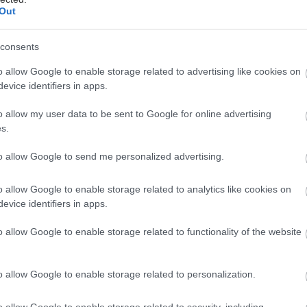
λλείψεων προσωπικού
Out
gan χαμηλών λιπαρών βοηθά στην απώλεια βάρους
consents
ειώνεται η ποσότητα του φαγητού [μελέτη]
o allow Google to enable storage related to advertising like cookies on
evice identifiers in apps.
o allow my user data to be sent to Google for online advertising
s.
to allow Google to send me personalized advertising.
hares
o allow Google to enable storage related to analytics like cookies on
evice identifiers in apps.
o allow Google to enable storage related to functionality of the website
o allow Google to enable storage related to personalization.
o allow Google to enable storage related to security, including