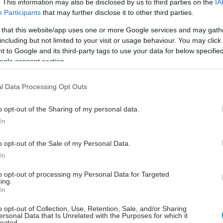
. This information may also be disclosed by us to third parties on the
IA
. Είχαν επίσης αυξημένη αντίσταση στη γρίπη των
Participants
that may further disclose it to other third parties.
λά δεν είχαν πλήρη ανοσία: τα μισά κοτόπουλα που
ν με υψηλή δόση του ιού εμφάνισαν μόλυνση.
 that this website/app uses one or more Google services and may gath
including but not limited to your visit or usage behaviour. You may click 
 to Google and its third-party tags to use your data for below specifi
ogle consent section.
l Data Processing Opt Outs
o opt-out of the Sharing of my personal data.
In
έστε το iatronet.gr στο Discover
o opt-out of the Sale of my Personal Data.
In
υγείας σήμερα
to opt-out of processing my Personal Data for Targeted
ing.
ιπολικής διαταραχής
In
άδης στη Ρόδο: ''Σε ενάμιση χρόνο, το νοσοκομείο θα
o opt-out of Collection, Use, Retention, Sale, and/or Sharing
ersonal Data that Is Unrelated with the Purposes for which it
ούργιο''- 'Αμεσα μέτρα για την αντιμετώπιση των
lected.