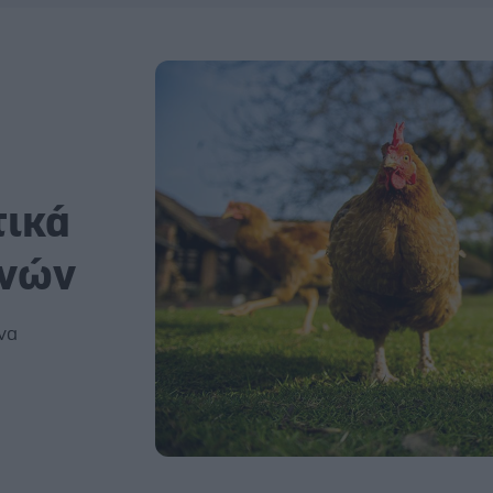
τικά
ηνών
να