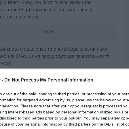
ια Helen Sang, του Ινστιτούτου Roslin του
ίου του Εδιμβούργου, είπε ότι η ομάδα είχε
 σημαντική πρόοδο.
άσει στο σημείο όπου τα αποτελέσματα είναι πολύ
ικά και θέλουμε να προχωρήσουμε περαιτέρω αυτή
γιση".
Δ
ές εντόπισαν τρία γονίδια που πίστευαν ότι ήταν
r -
Do Not Process My Personal Information
 για την αναπαραγωγή του ιού της γρίπης των
πίσημα γνωστό ως της γρίπης των πτηνών) στα
to opt-out of the sale, sharing to third parties, or processing of your per
 Έκαναν δύο μικρές αλλαγές σε ένα από τα γονίδια
formation for targeted advertising by us, please use the below opt-out s
ιώντας μια τεχνική γνωστή ως γονιδιακή
r selection. Please note that after your opt-out request is processed y
ία.
eing interest-based ads based on personal information utilized by us or
disclosed to third parties prior to your opt-out. You may separately opt-
υλα που προέκυψαν δεν είχαν παρενέργειες μετά από
losure of your personal information by third parties on the IAB’s list of