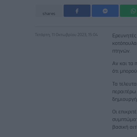
shares
Τετάρτη, 11 Οκτωβρίου 2023, 15:04
Ερευνητές
κοτόπουλα,
πτηνών.
Αν και τα 
ότι μπορού
Τα τελευτ
περαιτέρω
δημιουργή
Οι επικριτ
συμπτώματ
βασική αι