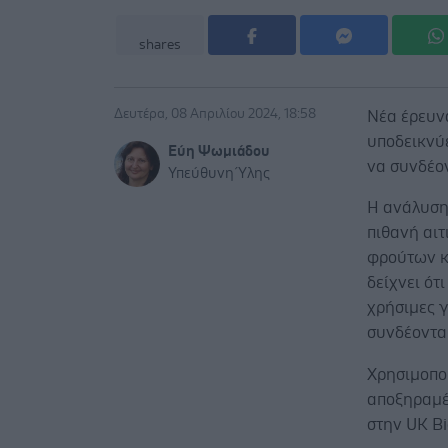
shares
Δευτέρα, 08 Απριλίου 2024, 18:58
Νέα έρευνα
υποδεικνύ
Εύη Ψωμιάδου
να συνδέον
Υπεύθυνη Ύλης
Η ανάλυση
πιθανή αι
φρούτων κ
δείχνει ότ
χρήσιμες γ
συνδέοντα
Χρησιμοπο
αποξηραμέ
στην UK B