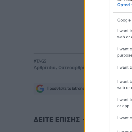
Καρδιοπαθε
Opted 
Ε.E.Σ: 8 χ
Google 
Επηρεάζει
I want t
νόσων;
web or d
I want t
purpose
#TAGS
I want 
Αρθρίτιδα
,
Οστεοαρθρίτιδα
I want t
web or d
Προσθέστε το iatronet.gr στο Discover
s
I want t
or app.
I want t
ΔΕΙΤΕ ΕΠΙΣΗΣ
I want t