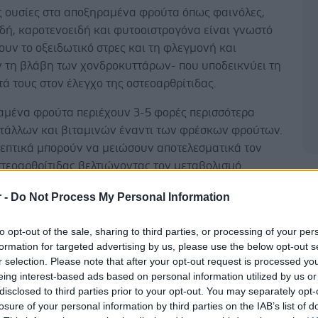
ς ουσίες στα αποξηραμένα φρούτα όπως φαινόλες,
δή, καροτενοειδή και φυτοοιστρογόνα είναι γνωστό
υν το οξειδωτικό στρες και τη φλεγμονή και
ν τη βλάβη των χονδροκυττάρων- που υποδεικνύει τη
ά τους στον έλεγχο της οστεοαρθρίτιδας.
αμένα φρούτα περιέχουν 3-5 φορές περισσότερα
ετάλλων και βιταμινών έναντι των φρέσκων φρούτων.
ρεπτικά μπορούν να μειώσουν αποτελεσματικά τον
τεοαρθρίτιδας βελτιώνοντας τον μεταβολισμό.
Δ
r -
Do Not Process My Personal Information
to opt-out of the sale, sharing to third parties, or processing of your per
 πρόσφατες ενδείξεις αναφέρουν ότι τα αποξηραμένα
formation for targeted advertising by us, please use the below opt-out s
r selection. Please note that after your opt-out request is processed y
ορούν να μετριάσουν συμπτώματα οστεοπόρωσης
eing interest-based ads based on personal information utilized by us or
ς με ωφέλιμο τρόπο το εντερικό μικροβίωμα.
disclosed to third parties prior to your opt-out. You may separately opt-
losure of your personal information by third parties on the IAB’s list of
χρησιμοποίησε στοιχεία μόνο ευρωπαϊκής καταγωγής