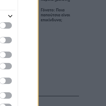
Γόνατο: Ποια
παπούτσια είναι
επικίνδυνα;