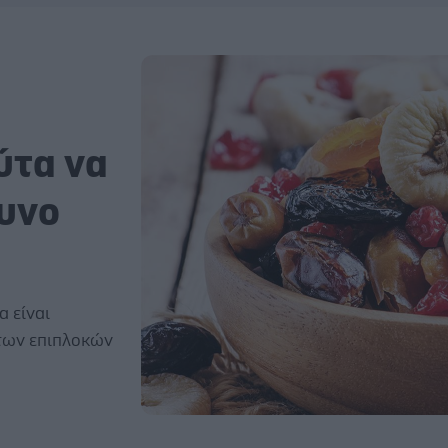
ύτα να
δυνο
 είναι
 των επιπλοκών