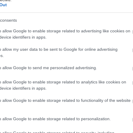
ίς και καλοκαίρι: Διακοπές με ασφάλεια
Out
ρήσιμες οδηγίες για την ασφάλεια στο νερό
consents
 η σειρά γέννησης την εκδήλωση συγκεκριμένων
o allow Google to enable storage related to advertising like cookies on
evice identifiers in apps.
o allow my user data to be sent to Google for online advertising
s.
to allow Google to send me personalized advertising.
o allow Google to enable storage related to analytics like cookies on
evice identifiers in apps.
hares
o allow Google to enable storage related to functionality of the website
o allow Google to enable storage related to personalization.
o allow Google to enable storage related to security, including