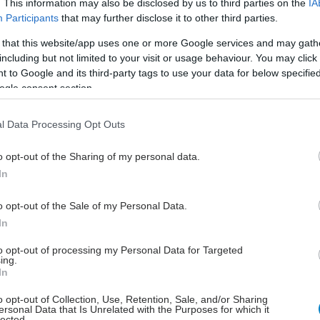
. This information may also be disclosed by us to third parties on the
IA
.
Participants
that may further disclose it to other third parties.
ι μελλοντικές έρευνες για την ανάλυση
 that this website/app uses one or more Google services and may gath
νου είδους, ποιότητας και ποσότητας των
including but not limited to your visit or usage behaviour. You may click 
 to Google and its third-party tags to use your data for below specifi
ένων φρούτων.
ogle consent section.
ημοσιεύτηκε στο Medicine.
l Data Processing Opt Outs
o opt-out of the Sharing of my personal data.
In
o opt-out of the Sale of my Personal Data.
In
to opt-out of processing my Personal Data for Targeted
ing.
έστε το iatronet.gr στο Discover
In
o opt-out of Collection, Use, Retention, Sale, and/or Sharing
υγείας σήμερα
ersonal Data that Is Unrelated with the Purposes for which it
lected.