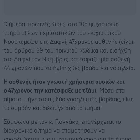
"Σήμερα, πρωινές ώρες, στο 10ο ψυχιατρικό
τμήμα οξέων περιστατικών του Ψυχιατρικού
Νοσοκομείου στο Δαφνί, 47χρονος ασθενής (είναι
του άρθρου 69 του ποινικού κώδικα και εισήχθη
στο Δαφνί τον Νοέμβριο) κατέσφαξε μία ασθενή
44 χρονών που εισήχθη χθες βράδυ για νοσηλεία.
Η ασθενής ήταν γνωστή χρήστρια ουσιών και
ο 47χρονος την κατέσφαξε με τζάμι
. Μέσα στα
αίματα, πήγε στους δύο νοσηλευτές βάρδιας, είπε
το συμβάν και διέφυγε από το τμήμα".
Σύμφωνα με τον κ. Γιαννάκο, επανέρχεται το
διαχρονικό αίτημα να σταματήσουν να
νοσηλεύονται στα ψυχιατρικά νοσοκομεία άτομα