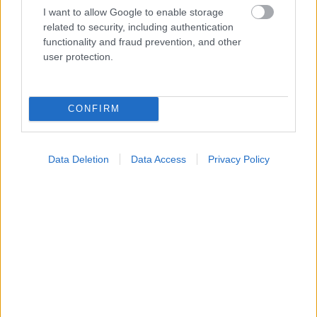
I want to allow Google to enable storage
related to security, including authentication
functionality and fraud prevention, and other
user protection.
Φρούτα, σακχαρώδης διαβήτης και καλοκαίρι
CONFIRM
Data Deletion
Data Access
Privacy Policy
Σημάδια διπολικής διαταραχής