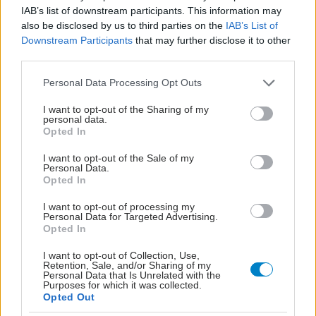
IAB’s list of downstream participants. This information may
also be disclosed by us to third parties on the
IAB’s List of
Downstream Participants
that may further disclose it to other
third parties.
Please note that this website/app uses one or more Google
Personal Data Processing Opt Outs
services and may gather and store information including but
not limited to your visit or usage behaviour. You may click to
I want to opt-out of the Sharing of my
personal data.
grant or deny consent to Google and its third-party tags to
Opted In
use your data for below specified purposes in below Google
consent section.
I want to opt-out of the Sale of my
Personal Data.
Opted In
I want to opt-out of processing my
Personal Data for Targeted Advertising.
Opted In
I want to opt-out of Collection, Use,
Retention, Sale, and/or Sharing of my
Personal Data that Is Unrelated with the
Purposes for which it was collected.
Opted Out