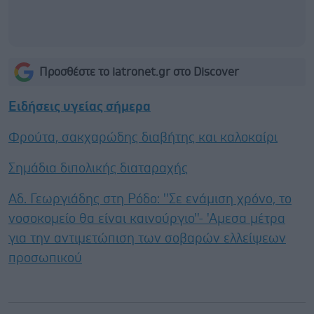
Προσθέστε το iatronet.gr στο Discover
Ειδήσεις υγείας σήμερα
Φρούτα, σακχαρώδης διαβήτης και καλοκαίρι
Σημάδια διπολικής διαταραχής
Αδ. Γεωργιάδης στη Ρόδο: ''Σε ενάμιση χρόνο, το
νοσοκομείο θα είναι καινούργιο''- 'Αμεσα μέτρα
για την αντιμετώπιση των σοβαρών ελλείψεων
προσωπικού