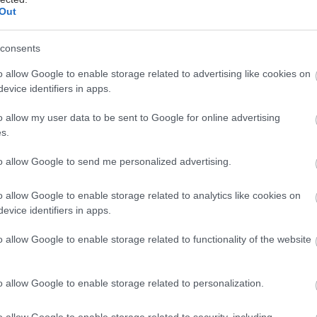
ής τους κατάστασης και τη μείωση του
Out
αγγειακού κινδύνου.
consents
τόχος περιλαμβάνει
ασθενείς με οξύ έμφραγμα του
υ, καρδιακή ανεπάρκεια και υψηλό αρρυθμιολογικό
o allow Google to enable storage related to advertising like cookies on
evice identifiers in apps.
o allow my user data to be sent to Google for online advertising
ικές δαπάνες για την προτεινόμενη πράξη
s.
νουν μισθοδοσία προσωπικού που θα απασχοληθεί
α, αγορά ιατροτεχνολογικού και τεχνικού εξοπλισμού
to allow Google to send me personalized advertising.
φαρμογή τεχνικών μουσικοθεραπείας, σχεδιασμό και
εφαρμογής για μουσικοθεραπεία και καταγραφή
o allow Google to enable storage related to analytics like cookies on
 ακρόασης.
evice identifiers in apps.
o allow Google to enable storage related to functionality of the website
o allow Google to enable storage related to personalization.
o allow Google to enable storage related to security, including