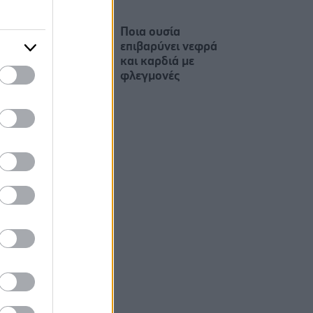
Ποια ουσία
επιβαρύνει νεφρά
και καρδιά με
φλεγμονές