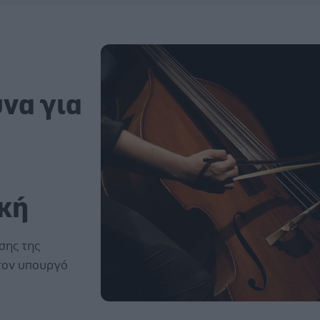
να για
ική
σης της
τον υπουργό