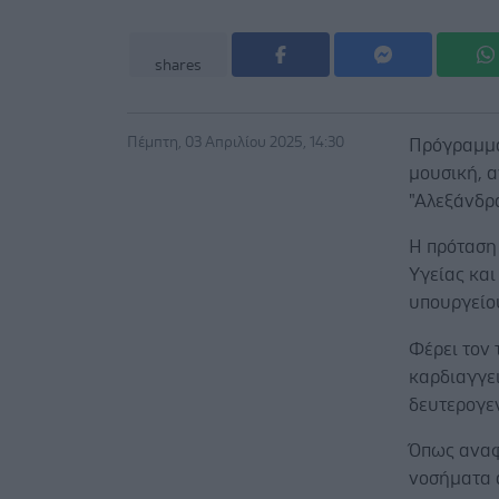
shares
Πέμπτη, 03 Απριλίου 2025, 14:30
Πρόγραμμα
μουσική, α
"Αλεξάνδρα
Η πρόταση 
Υγείας κα
υπουργείου
Φέρει τον 
καρδιαγγε
δευτερογε
Όπως αναφ
νοσήματα α