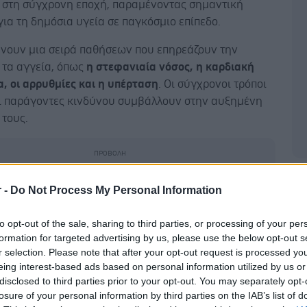
 στη σύγχρονη εποχή, παραμένοντας σημαντική
ια τη δημόσια υγεία σε παγκόσμιο επίπεδο.
νουν μια σειρά παθήσεων που επηρεάζουν την
 τα αγγεία, όπως
η στεφανιαία νόσος, η καρδιακή
, οι αρρυθμίες και η υπέρταση
. Οι σύγχρονοι τρόποι
οι παράγοντες κινδύνου συμβάλλουν στην αυξημένη
 τους.
Δ
r -
Do Not Process My Personal Information
ταχεία πρόοδο στη θεραπευτική αντιμετώπιση των
ιακών νοσημάτων, εξακολουθεί να υπάρχει
to opt-out of the sale, sharing to third parties, or processing of your per
ός
υπολειπόμενος κίνδυνος κατά την χρόνια
formation for targeted advertising by us, please use the below opt-out s
η παθήσεων
, όπως τα οξέα και χρόνια στεφανιαία
r selection. Please note that after your opt-out request is processed y
και η καρδιακή ανεπάρκεια.
eing interest-based ads based on personal information utilized by us or
disclosed to third parties prior to your opt-out. You may separately opt-
ντολογικοί παράγοντες, όπως
η ηχορύπανση και η
losure of your personal information by third parties on the IAB’s list of