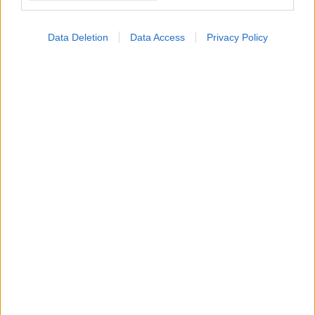
τις σωματικές και
ψυχικές αλλαγές της
γυναίκας κατά την
Data Deletion
Data Access
Privacy Policy
εγκυμοσύνη και μετά
τον τοκετό
ΔΕΙΤΕ ΕΠΙΣΗΣ