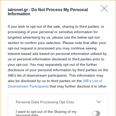
Αδ. Γεωργιάδης στη Ρόδο: ''Σε ενάμιση χρόνο, το
iatronet.gr -
Do Not Process My Personal
νοσοκομείο θα είναι καινούργιο''- 'Αμεσα μέτρα
Information
για την αντιμετώπιση των σοβαρών ελλείψεων
If you wish to opt-out of the sale, sharing to third parties, or
προσωπικού
processing of your personal or sensitive information for
targeted advertising by us, please use the below opt-out
Δίαιτα vegan χαμηλών λιπαρών βοηθά στην
section to confirm your selection. Please note that after your
απώλεια βάρους χωρίς να μειώνεται η ποσότητα
opt-out request is processed you may continue seeing
του φαγητού [μελέτη]
interest-based ads based on personal information utilized by
us or personal information disclosed to third parties prior to
your opt-out. You may separately opt-out of the further
disclosure of your personal information by third parties on the
IAB’s list of downstream participants. This information may
#TAGS
also be disclosed by us to third parties on the
IAB’s List of
Εγκυμοσύνη
Downstream Participants
that may further disclose it to other
third parties.
Please note that this website/app uses one or more Google
Προσθέστε το iatronet.gr στο Discover
Personal Data Processing Opt Outs
services and may gather and store information including but
not limited to your visit or usage behaviour. You may click to
I want to opt-out of the Sharing of my
personal data.