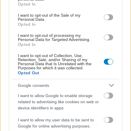
grant or deny consent to Google and its third-party tags to
Opted In
shares
use your data for below specified purposes in below Google
consent section.
I want to opt-out of the Sale of my
Personal Data.
ΔΙΑΒΑΣΤΕ ΑΚΟΜΑ
Opted In
I want to opt-out of processing my
Ο χυμός παντζαριού
Personal Data for Targeted Advertising.
Opted In
ενδεχομένως ωφελεί
εγκύους με χρόνια
I want to opt-out of Collection, Use,
νεφρική νόσο [μελέτη]
Retention, Sale, and/or Sharing of my
Personal Data that Is Unrelated with the
Purposes for which it was collected.
Opted Out
Πρώτη θεσμική
Google consents
δικαίωση για τις έγκυες
και λεχώνες αιρετές της
I want to allow Google to enable storage
Τοπικής Αυτοδιοίκησης
related to advertising like cookies on web or
device identifiers in apps.
I want to allow my user data to be sent to
Εγκυμοσύνη στην
Google for online advertising purposes.
περιεμμηνόπαυση: Όσα