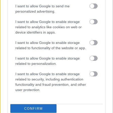
πρέπει να γνωρίζετε
I want to allow Google to send me
personalized advertising.
I want to allow Google to enable storage
related to analytics like cookies on web or
Καύσωνας και
device identifiers in apps.
εγκυμοσύνη: Τι
συμβαίνει στο σώμα της
I want to allow Google to enable storage
μητέρας και στο έμβρυο
related to functionality of the website or app.
[μελέτη]
I want to allow Google to enable storage
related to personalization.
Εγκυμοσύνη: Λιγότερο
κάθισμα, περισσότερη
I want to allow Google to enable storage
κίνηση - ένας απλός
related to security, including authentication
στόχος με σημαντικό
functionality and fraud prevention, and other
όφελος για μητέρα και
user protection.
έμβρυο
Ιούλιος: Μήνας
ευαισθητοποίησης για
CONFIRM