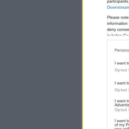
participants
Downstream 
Please note
information 
deny consent
in below Go
Persona
I want t
Opted 
I want t
Opted 
I want 
Advertis
Opted 
I want t
of my P
was col