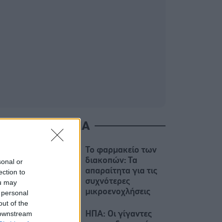
ΙΑΒΑΣΤΕ ΑΚΟΜΑ
Το φαρμακείο των
διακοπών: Τα
sonal or
απαραίτητα για τις
ection to
συχνότερες
ou may
μικροενοχλήσεις
 personal
out of the
 downstream
ΗΠΑ: Οι γίγαντες