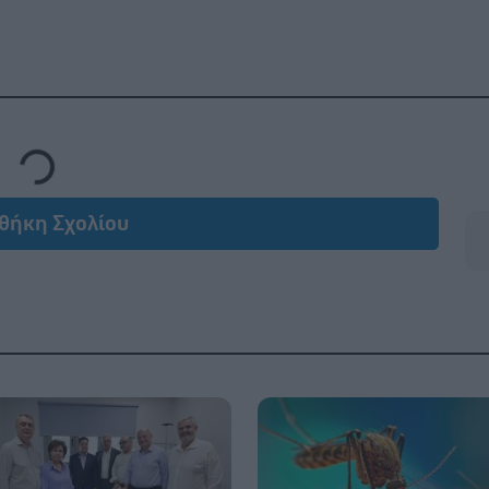
ing...
θήκη Σχολίου