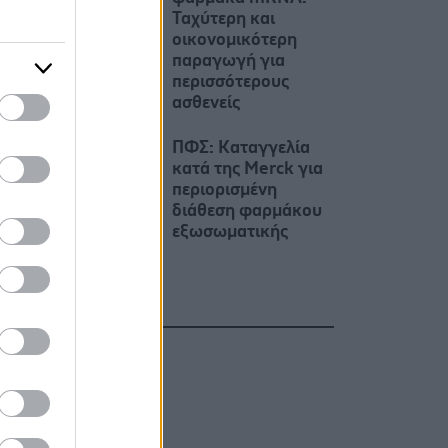
Ταχύτερη και
οικονομικότερη
παραγωγή για
περισσότερους
ασθενείς
ΠΦΣ: Καταγγελία
κατά της Merck για
περιορισμένη
διάθεση φαρμάκου
εξωσωματικής