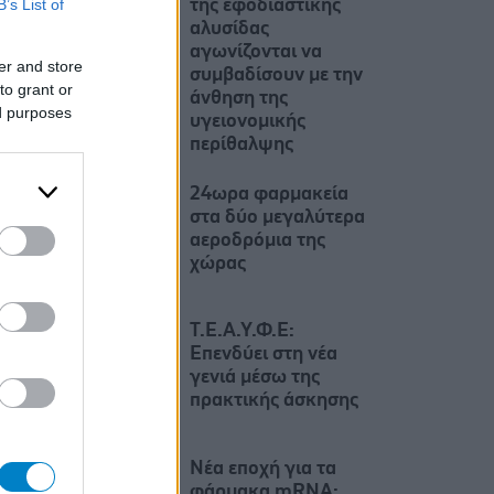
B’s List of
της εφοδιαστικής
αλυσίδας
αγωνίζονται να
er and store
συμβαδίσουν με την
to grant or
άνθηση της
ed purposes
υγειονομικής
περίθαλψης
24ωρα φαρμακεία
στα δύο μεγαλύτερα
αεροδρόμια της
χώρας
Τ.Ε.Α.Υ.Φ.Ε:
Επενδύει στη νέα
γενιά μέσω της
πρακτικής άσκησης
Νέα εποχή για τα
φάρμακα mRNA: