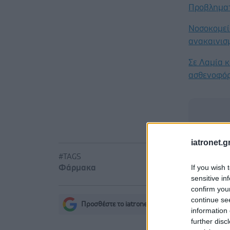
Προβληματ
Νοσοκομεί
ανακαινισ
Σε Λαμία κ
ασθενοφόρ
iatronet.g
#TAGS
If you wish 
Φάρμακα
sensitive in
confirm you
continue se
Προσθέστε το iatronet.gr στο Discover
s
information 
further disc