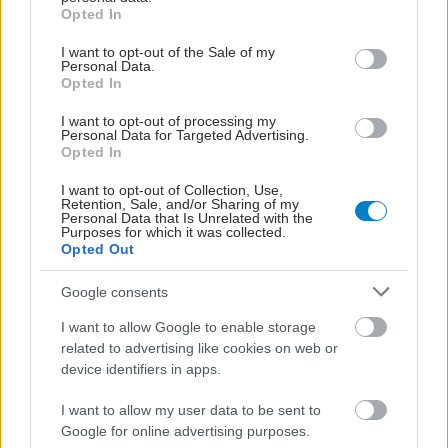
grant or deny consent to Google and its third-party tags to
Opted In
use your data for below specified purposes in below Google
consent section.
ΜΠΕΙΤΕ ΣΤΗ ΣΥΖΗΤΗΣΗ
I want to opt-out of the Sale of my
Personal Data.
Opted In
Loading...
I want to opt-out of processing my
Personal Data for Targeted Advertising.
Opted In
Προσθήκη Σχολίου
I want to opt-out of Collection, Use,
Retention, Sale, and/or Sharing of my
Personal Data that Is Unrelated with the
Purposes for which it was collected.
Opted Out
Google consents
I want to allow Google to enable storage
related to advertising like cookies on web or
device identifiers in apps.
I want to allow my user data to be sent to
Google for online advertising purposes.