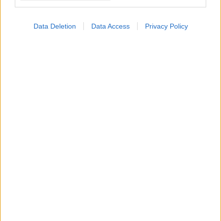
Data Deletion
Data Access
Privacy Policy
ΣΗΜΕΡΑ ΣΤΟ IATRONET.GR
Ο καλός ύπνος μπορεί να συμβάλλει στην καλή
σχολική επίδοση των εφήβων