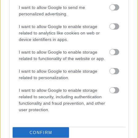
HR-θετικό/HER2 -
I want to allow Google to send me
αρνητικό καρκίνο του
personalized advertising.
μαστού
I want to allow Google to enable storage
related to analytics like cookies on web or
Greece Race for the
device identifiers in apps.
Cure® 2026: Άνοιξαν οι
εγγραφές
I want to allow Google to enable storage
related to functionality of the website or app.
I want to allow Google to enable storage
Η συσσώρευση χολικών
related to personalization.
οξέων οδηγεί στην
I want to allow Google to enable storage
εξάπλωση του καρκίνου
related to security, including authentication
του μαστού [μελέτη]
functionality and fraud prevention, and other
user protection.
Ποια και πόσα είναι τα
"κρυφά" γονίδια που
CONFIRM
οδηγούν στην ανάπτυξη