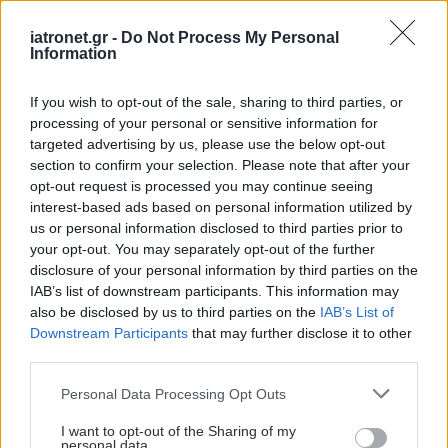
Τσίμπησε έντομο το παιδί μου: είναι απλή
iatronet.gr -
Do Not Process My Personal
Information
ενόχληση ή αλλεργική αντίδραση;
Όταν οι γονείς είναι αγχωμένοι τα παιδιά
If you wish to opt-out of the sale, sharing to third parties, or
processing of your personal or sensitive information for
χρησιμοποιούν περισσότερο τις οθόνες [μελέτη]
targeted advertising by us, please use the below opt-out
section to confirm your selection. Please note that after your
Τα καθημερινά βήματα για υγιή, ενυδατωμένη και
opt-out request is processed you may continue seeing
ισορροπημένη επιδερμίδα
interest-based ads based on personal information utilized by
us or personal information disclosed to third parties prior to
your opt-out. You may separately opt-out of the further
disclosure of your personal information by third parties on the
IAB’s list of downstream participants. This information may
#TAGS
also be disclosed by us to third parties on the
IAB’s List of
Καρκίνος μαστού
Downstream Participants
that may further disclose it to other
third parties.
Προσθέστε το iatronet.gr στο Discover
Please note that this website/app uses one or more Google
Personal Data Processing Opt Outs
services and may gather and store information including but
not limited to your visit or usage behaviour. You may click to
I want to opt-out of the Sharing of my
personal data.