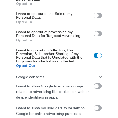
grant or deny consent to Google and its third-party tags to
shares
Opted In
use your data for below specified purposes in below Google
consent section.
I want to opt-out of the Sale of my
Personal Data.
ΔΙΑΒΑΣΤΕ ΑΚΟΜΑ
Opted In
I want to opt-out of processing my
Το οικογενειακό
Personal Data for Targeted Advertising.
ιστορικό παίζει ρόλο
Opted In
στον γενετικό κίνδυνο
για καρκίνο μαστού
I want to opt-out of Collection, Use,
Retention, Sale, and/or Sharing of my
[μελέτη]
Personal Data that Is Unrelated with the
Purposes for which it was collected.
Opted Out
FDA: Έγκριση
ογκολογικού φαρμάκου
Google consents
κατά του τριπλά
I want to allow Google to enable storage
αρνητικού καρκίνου του
related to advertising like cookies on web or
μαστού
device identifiers in apps.
I want to allow my user data to be sent to
Καταστολή ωοθηκικής
Google for online advertising purposes.
λειτουργίας σε πρώιμο