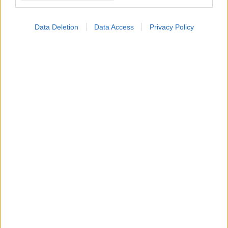
του καρκίνου
Data Deletion
Data Access
Privacy Policy
ΔΕΙΤΕ ΕΠΙΣΗΣ