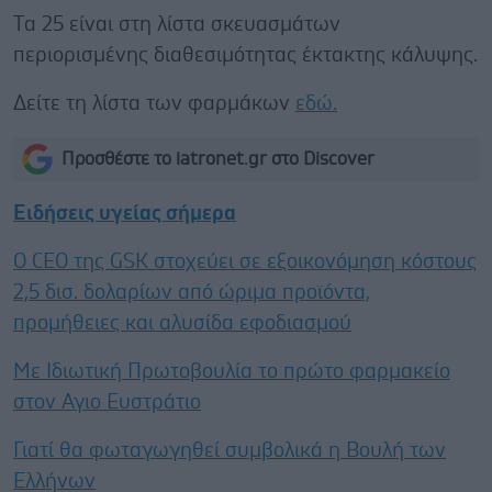
Tα 25 είναι στη λίστα σκευασμάτων
περιορισμένης διαθεσιμότητας έκτακτης κάλυψης.
Δείτε τη λίστα των φαρμάκων
εδώ.
Προσθέστε το iatronet.gr στο Discover
Ειδήσεις υγείας σήμερα
Ο CEO της GSK στοχεύει σε εξοικονόμηση κόστους
2,5 δισ. δολαρίων από ώριμα προϊόντα,
προμήθειες και αλυσίδα εφοδιασμού
Με Ιδιωτική Πρωτοβουλία το πρώτο φαρμακείο
στον Αγιο Ευστράτιο
Γιατί θα φωταγωγηθεί συμβολικά η Βουλή των
Ελλήνων