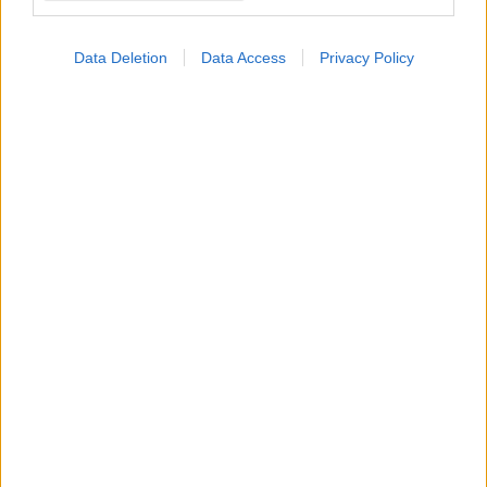
Data Deletion
Data Access
Privacy Policy
Ασκήσεις ενδυνάμωσης
για 90 λεπτά την
εβδομάδα συμβάλλουν
στη μακροζωία [μελέτη]
ΔΕΙΤΕ ΕΠΙΣΗΣ