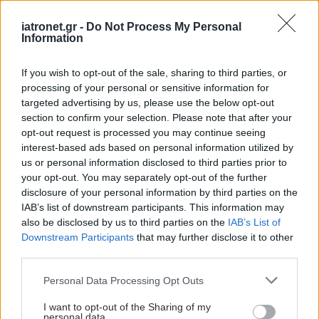
iatronet.gr -
Do Not Process My Personal
Information
Προσθέστε το iatronet.gr στο Discover
If you wish to opt-out of the sale, sharing to third parties, or
Ειδήσεις υγείας σήμερα
processing of your personal or sensitive information for
targeted advertising by us, please use the below opt-out
Τραγανά και υγιεινά σνακ αντί για πατατάκια
section to confirm your selection. Please note that after your
opt-out request is processed you may continue seeing
Νέο φάρμακο για την παχυσαρκία: Σημαντική
interest-based ads based on personal information utilized by
απώλεια βάρους με μία ένεση Mazdutide την
us or personal information disclosed to third parties prior to
εβδομάδα
your opt-out. You may separately opt-out of the further
disclosure of your personal information by third parties on the
Μαγειρικά σκεύη και υγεία: Τι δείχνουν οι νέες
IAB’s list of downstream participants. This information may
also be disclosed by us to third parties on the
IAB’s List of
μελέτες
Downstream Participants
that may further disclose it to other
third parties.
Please note that this website/app uses one or more Google
Personal Data Processing Opt Outs
services and may gather and store information including but
#TAGS
not limited to your visit or usage behaviour. You may click to
I want to opt-out of the Sharing of my
Γυμναστήριο και άσκηση
personal data.