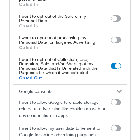
grant or deny consent to Google and its third-party tags to
Opted In
use your data for below specified purposes in below Google
consent section.
I want to opt-out of the Sale of my
Προσθέστε το iatronet.gr στο Discover
Personal Data.
Opted In
I want to opt-out of processing my
shares
Personal Data for Targeted Advertising.
Opted In
I want to opt-out of Collection, Use,
ΔΙΑΒΑΣΤΕ ΑΚΟΜΑ
Retention, Sale, and/or Sharing of my
Personal Data that Is Unrelated with the
Purposes for which it was collected.
Ποια είναι τα οφέλη των
Opted Out
ασκήσεων ενδυνάμωσης
Google consents
I want to allow Google to enable storage
related to advertising like cookies on web or
device identifiers in apps.
Τραυματισμοί στον ώμο
από καλοκαιρινές
I want to allow my user data to be sent to
δραστηριότητες: Πώς να
Google for online advertising purposes.