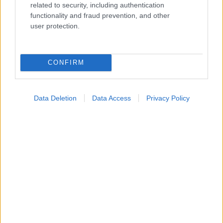
Ο καλός ύπνος μπορεί να συμβάλλει στην καλή
related to security, including authentication
σχολική επίδοση των εφήβων
functionality and fraud prevention, and other
user protection.
CONFIRM
Data Deletion
Data Access
Privacy Policy
Ο FDA ενέκρινε το πρώτο mRNA εμβόλιο γρίπης από
τη Moderna