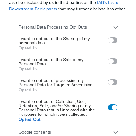
also be disclosed by us to third parties on the
IAB’s List of
Downstream Participants
that may further disclose it to other
third parties.
Please note that this website/app uses one or more Google
Personal Data Processing Opt Outs
services and may gather and store information including but
not limited to your visit or usage behaviour. You may click to
I want to opt-out of the Sharing of my
personal data.
grant or deny consent to Google and its third-party tags to
Opted In
use your data for below specified purposes in below Google
consent section.
I want to opt-out of the Sale of my
Personal Data.
Opted In
I want to opt-out of processing my
Personal Data for Targeted Advertising.
Opted In
I want to opt-out of Collection, Use,
Retention, Sale, and/or Sharing of my
Personal Data that Is Unrelated with the
Purposes for which it was collected.
Opted Out
Google consents