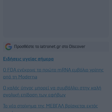
Προσθέστε το iatronet.gr στο Discover
Ειδήσεις υγείας σήμερα
Ο FDA ενέκρινε το πρώτο mRNA εμβόλιο γρίπης
από τη Moderna
Ο καλός ύπνος μπορεί να συμβάλλει στην καλή
σχολική επίδοση των εφήβων
Το νέο στοίχημα της ΜΕΒΓΑΛ βρίσκεται εκτός