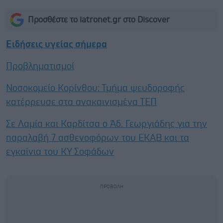
Προσθέστε το iatronet.gr στο Discover
Ειδήσεις υγείας σήμερα
Προβληματισμοί
Νοσοκομείο Κορίνθου: Τμήμα ψευδοροφής
κατέρρευσε στα ανακαινισμένα ΤΕΠ
Σε Λαμία και Καρδίτσα ο Άδ. Γεωργιάδης για την
παραλαβή 7 ασθενοφόρων του ΕΚΑΒ και τα
εγκαίνια του ΚΥ Σοφάδων