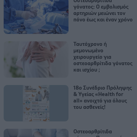
Οστεοαρθρίτιδα
γόνατος: Ο εμβολισμός
αρτηριών μειώνει τον
πόνο έως και έναν χρόνο
Ταυτόχρονο ή
μεμονωμένο
χειρουργείο για
οστεοαρθρίτιδα γόνατος
και ισχίου ;
18ο Συνέδριο Πρόληψης
& Υγείας «Health for
all» ανοιχτό για όλους
του ασθενείς!
Οστεοαρθρίτιδα