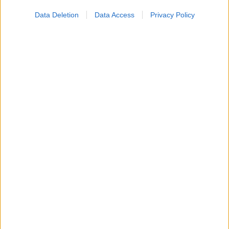
Data Deletion
Data Access
Privacy Policy
ΕΟΔΥ: Στους 6 ανήλθαν οι θάνατοι από τον ιό του
Δυτικού Νείλου