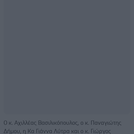
Ο κ. Αχιλλέας Βασιλικόπουλος, ο κ. Παναγιώτης
Δήμου, η Κα Γιάννα Λύτρα και ο κ. Γιώργος