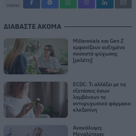
shares
ΔΙΑΒΑΣΤΕ ΑΚΟΜΑ
Millennials και Gen Z
εμφανίζουν αυξημένα
ποσοστά ψύχωσης
[μελέτη]
ECDC: Τι αλλάζει με τις
εξετάσεις όσων
λαμβάνουν το
αντιψυχωσικό φάρμακο
κλοζαπίνη
Ανακάλυψη:
Μεγαλύτερες