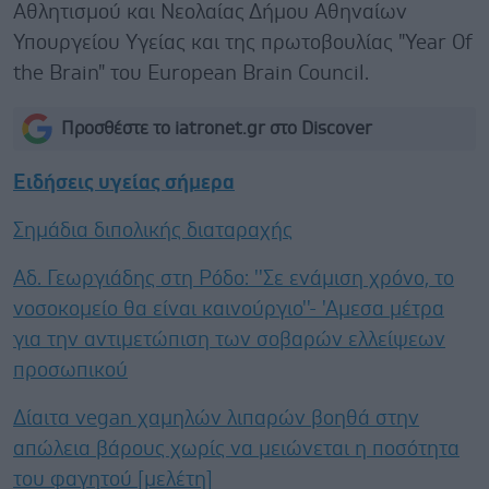
Αθλητισμού και Νεολαίας Δήμου Αθηναίων
Υπουργείου Υγείας και της πρωτοβουλίας "Year Of
the Brain" του European Brain Council.
Προσθέστε το iatronet.gr στο Discover
Ειδήσεις υγείας σήμερα
Σημάδια διπολικής διαταραχής
Αδ. Γεωργιάδης στη Ρόδο: ''Σε ενάμιση χρόνο, το
νοσοκομείο θα είναι καινούργιο''- 'Αμεσα μέτρα
για την αντιμετώπιση των σοβαρών ελλείψεων
προσωπικού
Δίαιτα vegan χαμηλών λιπαρών βοηθά στην
απώλεια βάρους χωρίς να μειώνεται η ποσότητα
του φαγητού [μελέτη]