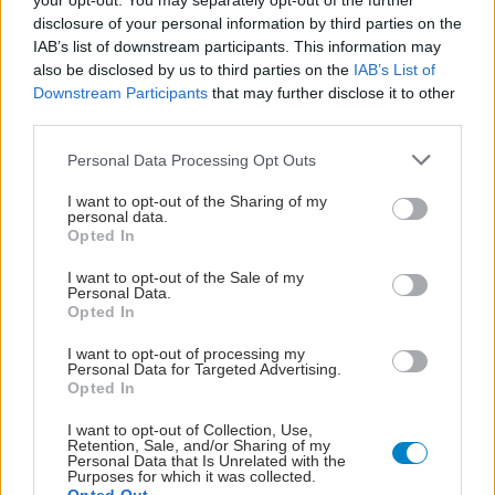
your opt-out. You may separately opt-out of the further
disclosure of your personal information by third parties on the
IAB’s list of downstream participants. This information may
also be disclosed by us to third parties on the
IAB’s List of
Downstream Participants
that may further disclose it to other
third parties.
Please note that this website/app uses one or more Google
Personal Data Processing Opt Outs
services and may gather and store information including but
not limited to your visit or usage behaviour. You may click to
I want to opt-out of the Sharing of my
personal data.
grant or deny consent to Google and its third-party tags to
Opted In
use your data for below specified purposes in below Google
consent section.
I want to opt-out of the Sale of my
Personal Data.
Opted In
ΣΗΜΕΡΑ ΣΤΟ IATRONET.GR
I want to opt-out of processing my
Personal Data for Targeted Advertising.
Opted In
I want to opt-out of Collection, Use,
Retention, Sale, and/or Sharing of my
Personal Data that Is Unrelated with the
Purposes for which it was collected.