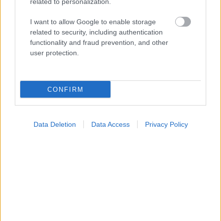
related to personalization.
Νέο φάρμακο για την παχυσαρκία: Σημαντική
I want to allow Google to enable storage
απώλεια βάρους με μία ένεση Mazdutide την
related to security, including authentication
εβδομάδα
functionality and fraud prevention, and other
user protection.
CONFIRM
Data Deletion
Data Access
Privacy Policy
Μαγειρικά σκεύη και υγεία: Τι δείχνουν οι νέες
μελέτες