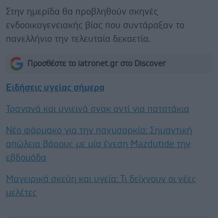
Στην ημερίδα θα προβληθούν σκηνές
ενδοοικογενειακής βίας που συντάραξαν το
πανελλήνιο την τελευταία δεκαετία.
Προσθέστε το iatronet.gr στο Discover
Ειδήσεις υγείας σήμερα
Τραγανά και υγιεινά σνακ αντί για πατατάκια
Νέο φάρμακο για την παχυσαρκία: Σημαντική
απώλεια βάρους με μία ένεση Mazdutide την
εβδομάδα
Μαγειρικά σκεύη και υγεία: Τι δείχνουν οι νέες
μελέτες