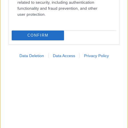
related to security, including authentication
functionality and fraud prevention, and other
Widgets
user protection.
Ενσωματώστε περιεχόμενο του iatronet.gr στο site σας
CONFIRM
Κατάλογοι Υγείας
Εύρεση Ιατρού
Data Deletion
Data Access
Privacy Policy
Εφημερίες Φαρμακείων
Χάρτης Εφημεριών
Νοσοκομεία
Διαγνωστικά Κέντρα
Σύλλογοι Ασθενών
Φαρμακευτικές Εταιρείες