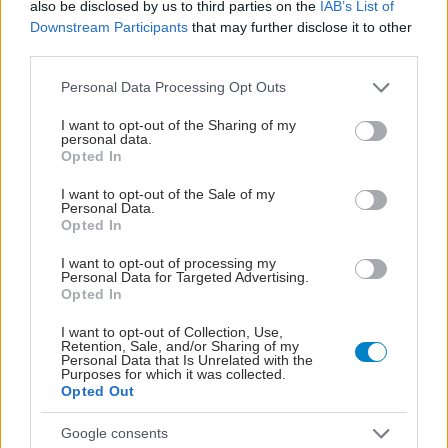
also be disclosed by us to third parties on the
IAB’s List of
προσωπικού
Downstream Participants
that may further disclose it to other
third parties.
Please note that this website/app uses one or more Google
Personal Data Processing Opt Outs
services and may gather and store information including but
not limited to your visit or usage behaviour. You may click to
I want to opt-out of the Sharing of my
personal data.
grant or deny consent to Google and its third-party tags to
Opted In
use your data for below specified purposes in below Google
consent section.
I want to opt-out of the Sale of my
Personal Data.
Opted In
I want to opt-out of processing my
Personal Data for Targeted Advertising.
Opted In
I want to opt-out of Collection, Use,
Δίαιτα vegan χαμηλών λιπαρών βοηθά στην απώλεια
Retention, Sale, and/or Sharing of my
Personal Data that Is Unrelated with the
βάρους χωρίς να μειώνεται η ποσότητα του φαγητού
Purposes for which it was collected.
[μελέτη]
Opted Out
Google consents