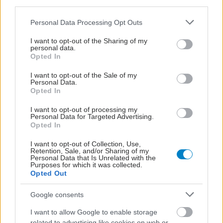
third parties.
Please note that this website/app uses one or more Google
Personal Data Processing Opt Outs
services and may gather and store information including but
not limited to your visit or usage behaviour. You may click to
I want to opt-out of the Sharing of my
personal data.
grant or deny consent to Google and its third-party tags to
Opted In
use your data for below specified purposes in below Google
consent section.
I want to opt-out of the Sale of my
Personal Data.
Opted In
I want to opt-out of processing my
Personal Data for Targeted Advertising.
Opted In
I want to opt-out of Collection, Use,
Retention, Sale, and/or Sharing of my
Personal Data that Is Unrelated with the
Purposes for which it was collected.
Opted Out
Google consents
I want to allow Google to enable storage
related to advertising like cookies on web or