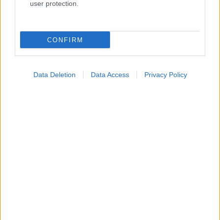
user protection.
Σημάδια διπολικής διαταραχής
CONFIRM
Data Deletion
Data Access
Privacy Policy
Φυτικές ίνες και οι μορφές τους