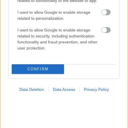
related to functionality of the website or app.
I want to allow Google to enable storage
related to personalization.
Σε Λαμία και Καρδίτσα ο Άδ. Γεωργιάδης για την
παραλαβή 7 ασθενοφόρων του ΕΚΑΒ και τα εγκαίνια
I want to allow Google to enable storage
του ΚΥ Σοφάδων
related to security, including authentication
functionality and fraud prevention, and other
user protection.
CONFIRM
Data Deletion
Data Access
Privacy Policy
ΕΟΔΥ: Στους 6 ανήλθαν οι θάνατοι από τον ιό του