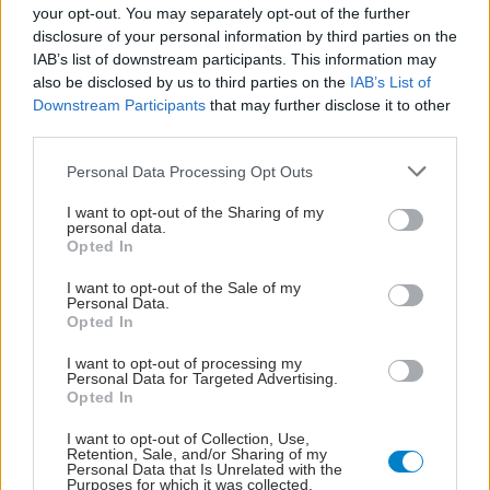
your opt-out. You may separately opt-out of the further
disclosure of your personal information by third parties on the
IAB’s list of downstream participants. This information may
also be disclosed by us to third parties on the
IAB’s List of
Downstream Participants
that may further disclose it to other
third parties.
Please note that this website/app uses one or more Google
Personal Data Processing Opt Outs
services and may gather and store information including but
not limited to your visit or usage behaviour. You may click to
I want to opt-out of the Sharing of my
personal data.
grant or deny consent to Google and its third-party tags to
Opted In
use your data for below specified purposes in below Google
consent section.
I want to opt-out of the Sale of my
Πέμπτη, 02 Αυγούστου 2007
Personal Data.
Opted In
Συμβουλές περιποίησης για μέλλουσες μητέρες:
Πρώτο τρίμηνο
I want to opt-out of processing my
Personal Data for Targeted Advertising.
Η εγκυμοσύνη αναμφίβολα είναι η πιο σημαντική και
Opted In
εντυπωσιακή εμπειρία στον κύκλο ζωής της γυναίκας. Κάθε
I want to opt-out of Collection, Use,
τρίμηνο επιφέρει διαφορετικές αλλαγές στο σώμα, στο δέρμα
Retention, Sale, and/or Sharing of my
και στην ψυχολογία μας οπότε ας πάρουμε τα πράγματα από
Personal Data that Is Unrelated with the
Purposes for which it was collected.