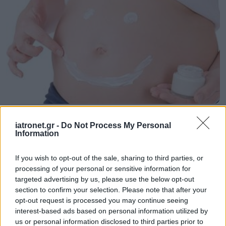
Πέμπτη, 09 Αυγούστου 2007
iatronet.gr -
Do Not Process My Personal
H περιποίηση της μέλλουσας μητέρας: Δεύτερο
Information
τρίμηνο
If you wish to opt-out of the sale, sharing to third parties, or
Επιτέλους έφτασε η καλύτερη περίοδος της εγκυμοσύνης
processing of your personal or sensitive information for
σας και αυτό γιατί πολλά από τα συμπτώματα του πρώτου
targeted advertising by us, please use the below opt-out
τριμήνου σιγά- σιγά μειώνονται και κάποια πιθανώς
section to confirm your selection. Please note that after your
εξαφανίζονται. Και από περιποίηση;
opt-out request is processed you may continue seeing
interest-based ads based on personal information utilized by
us or personal information disclosed to third parties prior to