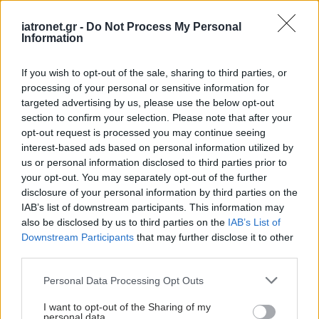
Η κρυσταλλικής μορφής κορτιζόνη εμφανίζει την
ικανότητα να διαλύεται στο εγκεφαλονωτιαίο
iatronet.gr -
Do Not Process My Personal
Information
υγρό βραδέως, σε μία χρονική περίοδο 4-6
εβδομάδων, προσφέροντας στον ασθενή
If you wish to opt-out of the sale, sharing to third parties, or
βελτίωση του μυϊκού τόνου για αρκετό χρονικό
processing of your personal or sensitive information for
targeted advertising by us, please use the below opt-out
διάστημα. Η θεραπεία επαναλαμβάνεται κάθε 6-8
section to confirm your selection. Please note that after your
εβδομάδες και μπορεί να διενεργείται
opt-out request is processed you may continue seeing
μακροχρόνια.
interest-based ads based on personal information utilized by
us or personal information disclosed to third parties prior to
Εξαιτίας του επεμβατικού της χαρακτήρα, πρέπει
your opt-out. You may separately opt-out of the further
disclosure of your personal information by third parties on the
να πραγματοποιείται σε εξειδικευμένα κέντρα του
IAB’s list of downstream participants. This information may
εξωτερικού, όπως η Πανεπιστημιακή Κλινική St.
also be disclosed by us to third parties on the
IAB’s List of
Josef στο Bochum της Γερμανίας. Σε μελέτες
Downstream Participants
that may further disclose it to other
third parties.
ασθενών με ΣΚΠ, διαπιστώθηκε ύστερα από
επανειλημμένες θεραπείες βελτίωση τόσο της
Please note that this website/app uses one or more Google
Personal Data Processing Opt Outs
services and may gather and store information including but
σπαστικότητας όσο και του βαθμού αναπηρίας
not limited to your visit or usage behaviour. You may click to
I want to opt-out of the Sharing of my
στην κλίμακα EDSS.
personal data.