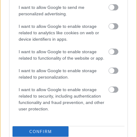
Προσθέστε το iatronet.gr στο Discover
I want to allow Google to send me
personalized advertising.
I want to allow Google to enable storage
shares
related to analytics like cookies on web or
device identifiers in apps.
ΔΙΑΒΑΣΤΕ ΑΚΟΜΑ
I want to allow Google to enable storage
related to functionality of the website or app.
Τσίμπησε έντομο το
παιδί μου: είναι απλή
I want to allow Google to enable storage
ενόχληση ή αλλεργική
related to personalization.
αντίδραση;
I want to allow Google to enable storage
related to security, including authentication
functionality and fraud prevention, and other
Οι αλλαγές στο σώμα
user protection.
που θεωρούνται
φυσιολογικές με το
πέρασμα του χρόνου
CONFIRM