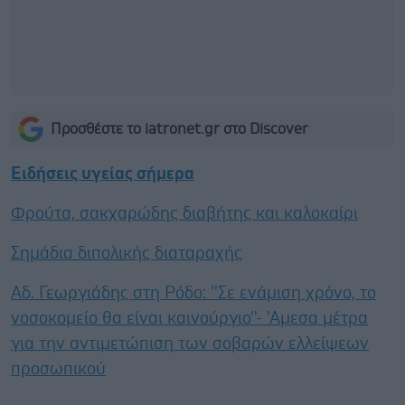
Προσθέστε το iatronet.gr στο Discover
Ειδήσεις υγείας σήμερα
Φρούτα, σακχαρώδης διαβήτης και καλοκαίρι
Σημάδια διπολικής διαταραχής
Αδ. Γεωργιάδης στη Ρόδο: ''Σε ενάμιση χρόνο, το
νοσοκομείο θα είναι καινούργιο''- 'Αμεσα μέτρα
για την αντιμετώπιση των σοβαρών ελλείψεων
προσωπικού