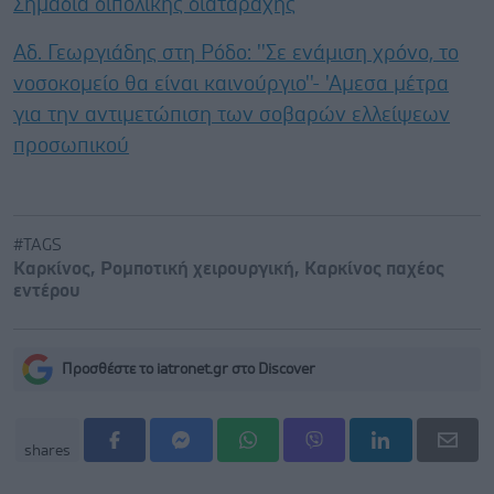
Σημάδια διπολικής διαταραχής
Αδ. Γεωργιάδης στη Ρόδο: ''Σε ενάμιση χρόνο, το
νοσοκομείο θα είναι καινούργιο''- 'Αμεσα μέτρα
για την αντιμετώπιση των σοβαρών ελλείψεων
προσωπικού
#TAGS
Καρκίνος
,
Ρομποτική χειρουργική
,
Καρκίνος παχέος
εντέρου
Προσθέστε το iatronet.gr στο Discover
shares