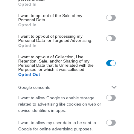
grant or deny consent to Google and its third-party tags to
ΜΠΕΙΤΕ ΣΤΗ ΣΥΖΗΤΗΣΗ
Opted In
use your data for below specified purposes in below Google
Loading...
consent section.
I want to opt-out of the Sale of my
Personal Data.
Opted In
I want to opt-out of processing my
Προσθήκη Σχολίου
Personal Data for Targeted Advertising.
Opted In
I want to opt-out of Collection, Use,
Retention, Sale, and/or Sharing of my
Personal Data that Is Unrelated with the
Purposes for which it was collected.
Opted Out
Google consents
I want to allow Google to enable storage
related to advertising like cookies on web or
device identifiers in apps.
I want to allow my user data to be sent to
Google for online advertising purposes.