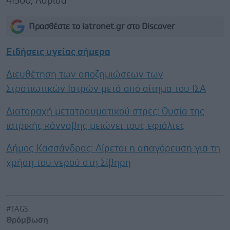
41500, Λάρισα
Προσθέστε το iatronet.gr στο Discover
Ειδήσεις υγείας σήμερα
Διευθέτηση των αποζημιώσεων των
Στρατιωτικών Ιατρών μετά από αίτημα του ΙΣΑ
Διαταραχή μετατραυματικού στρες: Ουσία της
ιατρικής κάνναβης μειώνει τους εφιάλτες
Δήμος Κασσάνδρας: Αίρεται η απαγόρευση για τη
χρήση του νερού στη Σίβηρη
#TAGS
Θρόμβωση