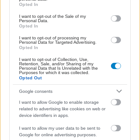
grant or deny consent to Google and its third-party tags to
αυτοάνοσο νόσημα
Opted In
use your data for below specified purposes in below Google
[μελέτη]
consent section.
I want to opt-out of the Sale of my
Personal Data.
Θρόμβωση: Μπορεί να
Opted In
χρειάζεται προφύλαξη
ακόμη και κατά την
I want to opt-out of processing my
Personal Data for Targeted Advertising.
αρθροσκόπηση γόνατος
Opted In
I want to opt-out of Collection, Use,
Retention, Sale, and/or Sharing of my
Personal Data that Is Unrelated with the
Purposes for which it was collected.
Opted Out
ΔΕΙΤΕ ΕΠΙΣΗΣ
Google consents
I want to allow Google to enable storage
related to advertising like cookies on web or
device identifiers in apps.
I want to allow my user data to be sent to
Google for online advertising purposes.