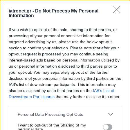
προστασία του αίματος
από επικίνδυνους
iatronet.gr -
Do Not Process My Personal
θρόμβους
Information
Παπαγεωργίου:
If you wish to opt-out of the sale, sharing to third parties, or
Επιτυχής αντιμετώπιση
processing of your personal or sensitive information for
μαζικής πνευμονικής
targeted advertising by us, please use the below opt-out
εμβολής με μηχανική
section to confirm your selection. Please note that after your
θρομβεκτομή
opt-out request is processed you may continue seeing
interest-based ads based on personal information utilized by
us or personal information disclosed to third parties prior to
Η θρομβεκτομή μπορεί
your opt-out. You may separately opt-out of the further
να είναι αποτελεσματική
disclosure of your personal information by third parties on the
και σε αποφράξεις
IAB’s list of downstream participants. This information may
μεσαίων εγκεφαλικών
also be disclosed by us to third parties on the
IAB’s List of
αρτηριών (Μελέτη)
Downstream Participants
that may further disclose it to other
third parties.
Φάρμακα GLP-1: Μείωση
Please note that this website/app uses one or more Google
Personal Data Processing Opt Outs
θρομβώσεων και
services and may gather and store information including but
θνησιμότητας σε
not limited to your visit or usage behaviour. You may click to
I want to opt-out of the Sharing of my
παχύσαρκους με
personal data.