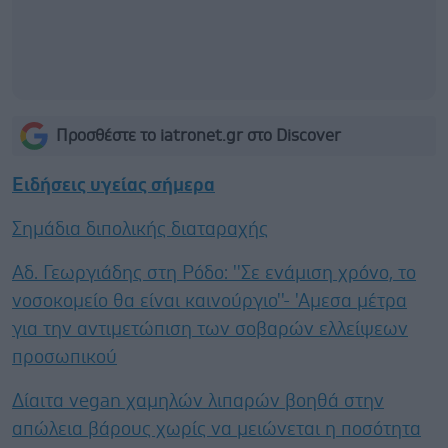
Προσθέστε το iatronet.gr στο Discover
Ειδήσεις υγείας σήμερα
Σημάδια διπολικής διαταραχής
Αδ. Γεωργιάδης στη Ρόδο: ''Σε ενάμιση χρόνο, το
νοσοκομείο θα είναι καινούργιο''- 'Αμεσα μέτρα
για την αντιμετώπιση των σοβαρών ελλείψεων
προσωπικού
Δίαιτα vegan χαμηλών λιπαρών βοηθά στην
απώλεια βάρους χωρίς να μειώνεται η ποσότητα