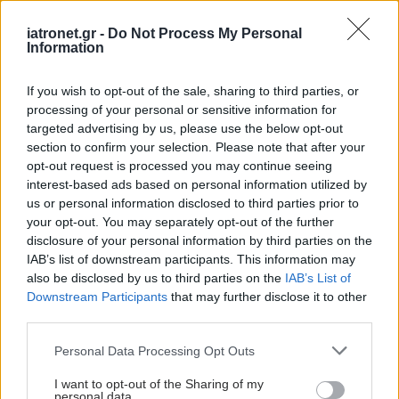
iatronet.gr -
Do Not Process My Personal
Information
'Εφυγε από τη ζωή η
Δέσποινα Γκίνη,
αναπληρώτρια ταμίας
If you wish to opt-out of the sale, sharing to third parties, or
Πανελληνίου Συλλόγου
processing of your personal or sensitive information for
Κυστικής Ίνωσης
targeted advertising by us, please use the below opt-out
section to confirm your selection. Please note that after your
opt-out request is processed you may continue seeing
Κυστική ίνωση: Το ταξίδι
interest-based ads based on personal information utilized by
από τη διάγνωση στην
us or personal information disclosed to third parties prior to
απεριόριστη ανάσα
your opt-out. You may separately opt-out of the further
disclosure of your personal information by third parties on the
IAB’s list of downstream participants. This information may
also be disclosed by us to third parties on the
IAB’s List of
Downstream Participants
that may further disclose it to other
third parties.
Please note that this website/app uses one or more Google
Personal Data Processing Opt Outs
ΔΕΙΤΕ ΕΠΙΣΗΣ
services and may gather and store information including but
not limited to your visit or usage behaviour. You may click to
I want to opt-out of the Sharing of my
personal data.