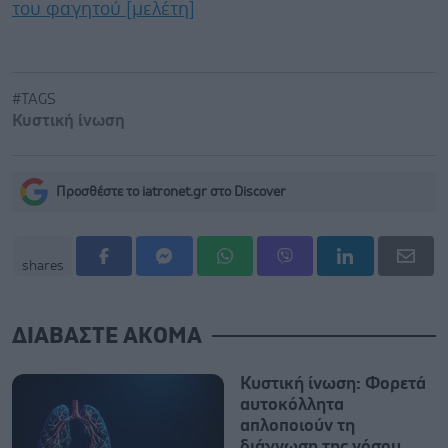
του φαγητού [μελέτη]
#TAGS
Κυστική ίνωση
Προσθέστε το iatronet.gr στο Discover
shares
ΔΙΑΒΑΣΤΕ ΑΚΟΜΑ
Κυστική ίνωση: Φορετά
αυτοκόλλητα
απλοποιούν τη
διάγνωση της νόσου