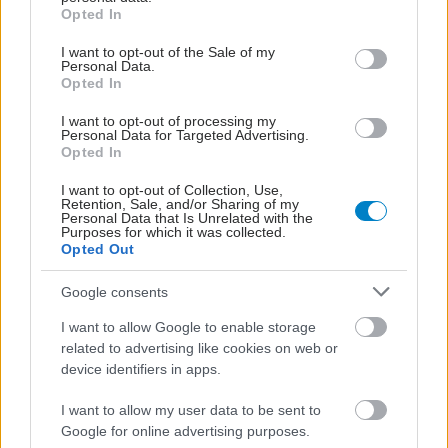
grant or deny consent to Google and its third-party tags to
Εμμηνόπαυση: Είναι η
Opted In
use your data for below specified purposes in below Google
ορμονική υποκατάσταση
consent section.
το ''μυστικό'' της υγιούς
I want to opt-out of the Sale of my
Personal Data.
γήρανσης;
Opted In
I want to opt-out of processing my
Personal Data for Targeted Advertising.
Menarini Hellas:
Opted In
Ενημέρωση για την
I want to opt-out of Collection, Use,
αυτοφροντίδα των
Retention, Sale, and/or Sharing of my
γυναικών στην
Personal Data that Is Unrelated with the
Purposes for which it was collected.
εμμηνόπαυση
Opted Out
Google consents
I want to allow Google to enable storage
ΔΕΙΤΕ ΕΠΙΣΗΣ
related to advertising like cookies on web or
device identifiers in apps.
I want to allow my user data to be sent to
Google for online advertising purposes.