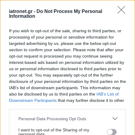
Η πρόωρη εμμηνόπαυση
iatronet.gr -
Do Not Process My Personal
συνδέεται με υπέρταση
Information
[μελέτη]
If you wish to opt-out of the sale, sharing to third parties, or
processing of your personal or sensitive information for
targeted advertising by us, please use the below opt-out
section to confirm your selection. Please note that after your
Απώλεια οστικής
opt-out request is processed you may continue seeing
πυκνότητας στην
interest-based ads based on personal information utilized by
εμμηνόπαυση: Όσα
us or personal information disclosed to third parties prior to
πρέπει να γνωρίζετε
your opt-out. You may separately opt-out of the further
disclosure of your personal information by third parties on the
IAB’s list of downstream participants. This information may
Εγκυμοσύνη στην
also be disclosed by us to third parties on the
IAB’s List of
περιεμμηνόπαυση: Όσα
Downstream Participants
that may further disclose it to other
πρέπει να γνωρίζετε
third parties.
Please note that this website/app uses one or more Google
Personal Data Processing Opt Outs
services and may gather and store information including but
not limited to your visit or usage behaviour. You may click to
I want to opt-out of the Sharing of my
personal data.