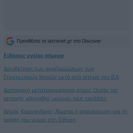
Προσθέστε το iatronet.gr στο Discover
Ειδήσεις υγείας σήμερα
Διευθέτηση των αποζημιώσεων των
Στρατιωτικών Ιατρών μετά από αίτημα του ΙΣΑ
Διαταραχή μετατραυματικού στρες: Ουσία της
ιατρικής κάνναβης μειώνει τους εφιάλτες
Δήμος Κασσάνδρας: Αίρεται η απαγόρευση για τη
χρήση του νερού στη Σίβηρη