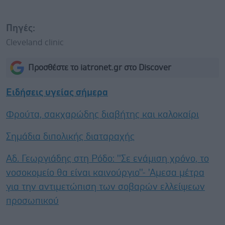
Πηγές:
Cleveland clinic
Προσθέστε το iatronet.gr στο Discover
Ειδήσεις υγείας σήμερα
Φρούτα, σακχαρώδης διαβήτης και καλοκαίρι
Σημάδια διπολικής διαταραχής
Αδ. Γεωργιάδης στη Ρόδο: ''Σε ενάμιση χρόνο, το
νοσοκομείο θα είναι καινούργιο''- 'Αμεσα μέτρα
για την αντιμετώπιση των σοβαρών ελλείψεων
προσωπικού