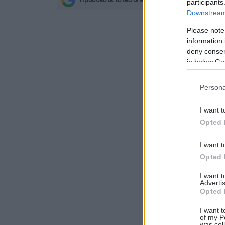
Προσθέστε το iatronet.gr στο Discover
participants
s
Downstream 
Please note
information 
deny consent
in below Go
Persona
I want t
Opted 
I want t
Opted 
I want 
Advertis
Opted 
I want t
of my P
was col