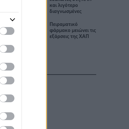
και λιγότερο
διαγνωσμένες
Πειραματικό
φάρμακο μειώνει τις
εξάρσεις της ΧΑΠ