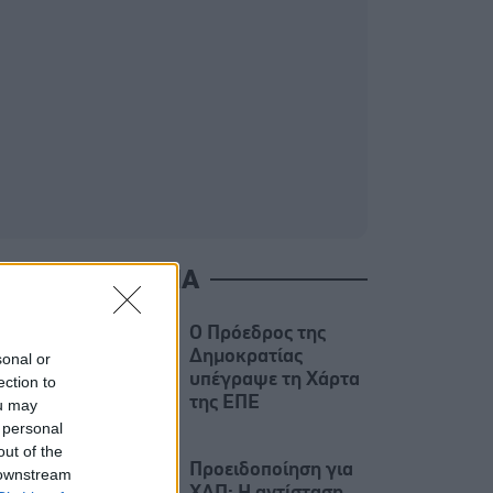
ΙΑΒΑΣΤΕ ΑΚΟΜΑ
Ο Πρόεδρος της
Δημοκρατίας
sonal or
υπέγραψε τη Χάρτα
ection to
της ΕΠΕ
ou may
 personal
out of the
Προειδοποίηση για
 downstream