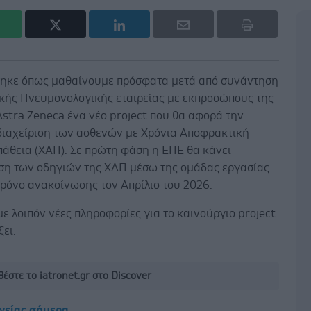
ηκε όπως μαθαίνουμε πρόσφατα μετά από συνάντηση
ικής Πνευμονολογικής εταιρείας με εκπροσώπους της
Astra Zeneca ένα νέο project που θα αφορά την
διαχείριση των ασθενών με Xρόνια Αποφρακτική
άθεια (ΧΑΠ). Σε πρώτη φάση η ΕΠΕ θα κάνει
η των οδηγιών της ΧΑΠ μέσω της ομάδας εργασίας
χρόνο ανακοίνωσης τον Απρίλιο του 2026.
 λοιπόν νέες πληροφορίες για το καινούργιο project
ξει.
έστε το iatronet.gr στο Discover
υγείας σήμερα