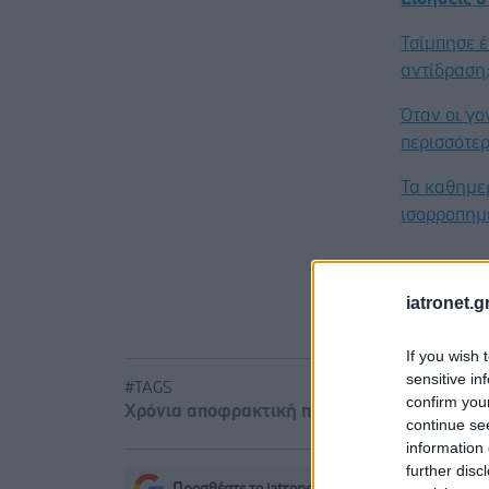
Τσίμπησε έ
αντίδραση
Όταν οι γο
περισσότερ
Τα καθημε
ισορροπημ
iatronet.g
If you wish 
sensitive in
#TAGS
confirm you
Χρόνια αποφρακτική πνευμονοπάθεια ΧΑΠ
continue se
information 
further disc