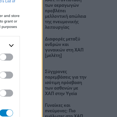
ΧΑΠ: Η αντίσταση
B’s List of
των αεραγωγών
προβλέπει
er and store
μελλοντική απώλεια
to grant or
της πνευμονικής
ed purposes
λειτουργίας
Διαφορές μεταξύ
ανδρών και
γυναικών στη ΧΑΠ
[μελέτη]
Σύγχρονες
παρεμβάσεις για την
ισότιμη πρόσβαση
των ασθενών με
ΧΑΠ στην Υγεία
Γυναίκες και
πνεύμονες: Πιο
ευάλωτες στη ΧΑΠ