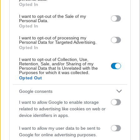
grant or deny consent to Google and its third-party tags to
Opted In
βλέπουμε στο κυτταρικό επίπεδο, το βλέπουμε και
use your data for below specified purposes in below Google
στις κοινωνίες, στις σχέσεις μας, ακόμα και στο
consent section.
I want to opt-out of the Sale of my
Personal Data.
περιβάλλον. Χρειάζεται μια ισορροπία, μια
Opted In
ομοιοστασία, μια ρύθμιση», αναφέρει ο κ.Σπελέτας
I want to opt-out of processing my
και καταλήγει: «Αυτό που μας βοήθησαν να
Personal Data for Targeted Advertising.
Opted In
κατανοήσουμε τέτοιου είδους ανακαλύψεις είναι
πως το ανοσιακό σύστημα δεν έχει ως μοναδική
I want to opt-out of Collection, Use,
Retention, Sale, and/or Sharing of my
λειτουργία την άμυνά μας έναντι παθογόνων.
Personal Data that Is Unrelated with the
Purposes for which it was collected.
Στην πραγματικότητα, η βασική λειτουργία του
Opted Out
είναι η ομοιοστασία του οργανισμού».
Google consents
Προσθέστε το iatronet.gr στο Discover
I want to allow Google to enable storage
related to advertising like cookies on web or
Ειδήσεις υγείας σήμερα
device identifiers in apps.
I want to allow my user data to be sent to
Διευθέτηση των αποζημιώσεων των
Google for online advertising purposes.
Στρατιωτικών Ιατρών μετά από αίτημα του ΙΣΑ