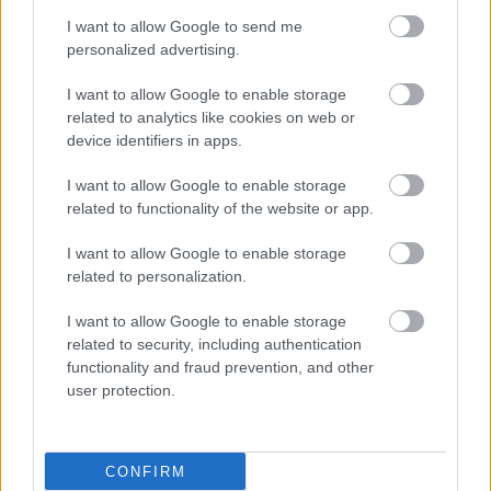
I want to allow Google to send me
Διαταραχή μετατραυματικού στρες: Ουσία της
personalized advertising.
ιατρικής κάνναβης μειώνει τους εφιάλτες
I want to allow Google to enable storage
related to analytics like cookies on web or
Δήμος Κασσάνδρας: Αίρεται η απαγόρευση για τη
device identifiers in apps.
χρήση του νερού στη Σίβηρη
I want to allow Google to enable storage
related to functionality of the website or app.
#TAGS
I want to allow Google to enable storage
Έρευνα
related to personalization.
I want to allow Google to enable storage
related to security, including authentication
Προσθέστε το iatronet.gr στο Discover
functionality and fraud prevention, and other
user protection.
shares
CONFIRM