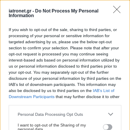
συστήματος.
iatronet.gr -
Do Not Process My Personal
Ομοιόσταση παντού
Information
Η εκδήλωση της Κυριακής, 10 Μαϊου, στο
If you wish to opt-out of the sale, sharing to third parties, or
Πνευματικό Κέντρο «Εκάβη» στην Κατερίνη, έχει
processing of your personal or sensitive information for
ως θέμα «Ανοσορρύθμιση και ομοιόσταση: από το
targeted advertising by us, please use the below opt-out
section to confirm your selection. Please note that after your
κύτταρο στην κοινωνία» και διοργανώνεται από
opt-out request is processed you may continue seeing
την Ελληνική Εταιρεία Ανοσολογίας, υπό την
interest-based ads based on personal information utilized by
Αιγίδα του Τμήματος Ιατρικής του Πανεπιστημίου
us or personal information disclosed to third parties prior to
your opt-out. You may separately opt-out of the further
Θεσσαλίας και του Δήμου Κατερίνης, σε
disclosure of your personal information by third parties on the
συνεργασία με τoν Ιατρικό Σύλλογο Πιερίας και τη
IAB’s list of downstream participants. This information may
Σχολή Γονέων Κατερίνης.
also be disclosed by us to third parties on the
IAB’s List of
Downstream Participants
that may further disclose it to other
«Θέλουμε να ευαισθητοποιήσουμε τον κόσμο στο
third parties.
ότι οι ρυθμιστικοί μηχανισμοί είναι απαραίτητοι
Please note that this website/app uses one or more Google
Personal Data Processing Opt Outs
γενικότερα στη ζωή μας. Η υπέρμετρη
services and may gather and store information including but
not limited to your visit or usage behaviour. You may click to
I want to opt-out of the Sharing of my
ενεργοποίηση είναι επιβλαβής κι αυτό το
personal data.