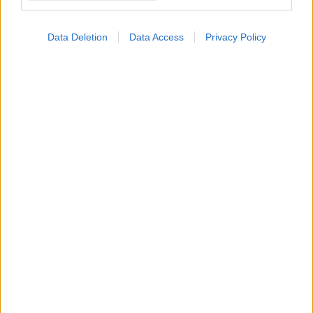
ΔΙΑΒΑΣΤΕ ΑΚΟΜΑ
Data Deletion
Data Access
Privacy Policy
Τρέχοντας προς την
επιτυχία: Τι μπορούν να
μάθουν οι ερευνητές από
τους αθλητές
Οι έφηβοι στην
Αυστραλία
παρακάμπτουν την
απαγόρευση των social
media [Έρευνα]
ΕΚΠΑ και Πανεπιστήμιο
Κρήτης
πρωταγωνιστούν στο
έργο ΟΑSIS