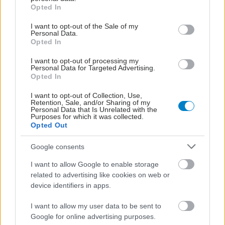
grant or deny consent to Google and its third-party tags to
Opted In
use your data for below specified purposes in below Google
consent section.
I want to opt-out of the Sale of my
Personal Data.
Παγωτό, ζάχαρη και
Opted In
παιδιά το καλοκαίρι:
I want to opt-out of processing my
Πότε λες ότι έχει
Personal Data for Targeted Advertising.
παραγίνει;
Opted In
I want to opt-out of Collection, Use,
Retention, Sale, and/or Sharing of my
Personal Data that Is Unrelated with the
Purposes for which it was collected.
Opted Out
ΔΕΙΤΕ ΕΠΙΣΗΣ
Google consents
I want to allow Google to enable storage
related to advertising like cookies on web or
device identifiers in apps.
I want to allow my user data to be sent to
Google for online advertising purposes.