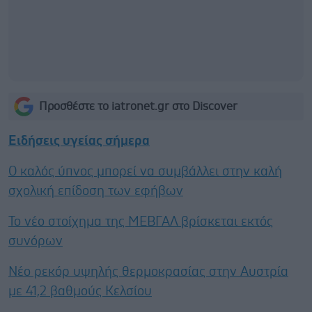
Προσθέστε το iatronet.gr στο Discover
Ειδήσεις υγείας σήμερα
Ο καλός ύπνος μπορεί να συμβάλλει στην καλή
σχολική επίδοση των εφήβων
Το νέο στοίχημα της ΜΕΒΓΑΛ βρίσκεται εκτός
συνόρων
Νέο ρεκόρ υψηλής θερμοκρασίας στην Αυστρία
με 41,2 βαθμούς Κελσίου