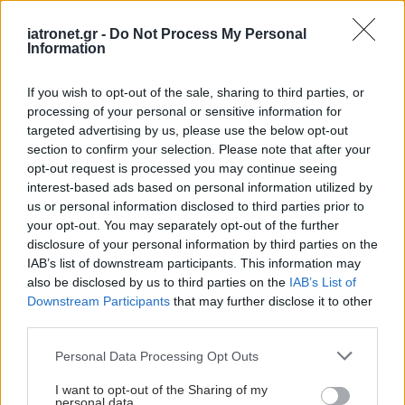
iatronet.gr -
Do Not Process My Personal
Information
Προσθέστε το iatronet.gr στο Discover
If you wish to opt-out of the sale, sharing to third parties, or
processing of your personal or sensitive information for
shares
targeted advertising by us, please use the below opt-out
section to confirm your selection. Please note that after your
opt-out request is processed you may continue seeing
interest-based ads based on personal information utilized by
ΔΙΑΒΑΣΤΕ ΑΚΟΜΑ
us or personal information disclosed to third parties prior to
your opt-out. You may separately opt-out of the further
Φυτικές ίνες και οι
disclosure of your personal information by third parties on the
μορφές τους
IAB’s list of downstream participants. This information may
also be disclosed by us to third parties on the
IAB’s List of
Downstream Participants
that may further disclose it to other
third parties.
Please note that this website/app uses one or more Google
Personal Data Processing Opt Outs
Κόκκινα ή λευκά
services and may gather and store information including but
σταφύλια;
not limited to your visit or usage behaviour. You may click to
I want to opt-out of the Sharing of my
personal data.