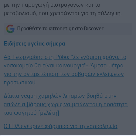
με την παραγωγή οιστρογόνων και το
μεταβολισμό, που χρειάζονται για τη σύλληψη.
Προσθέστε το iatronet.gr στο Discover
Ειδήσεις υγείας σήμερα
Αδ. Γεωργιάδης στη Ρόδο: ''Σε ενάμιση χρόνο, το
νοσοκομείο θα είναι καινούργιο''- 'Αμεσα μέτρα
για την αντιμετώπιση των σοβαρών ελλείψεων
προσωπικού
Δίαιτα vegan χαμηλών λιπαρών βοηθά στην
απώλεια βάρους χωρίς να μειώνεται η ποσότητα
του φαγητού [μελέτη]
Ο FDA ενέκρινε φάρμακο για τη ναρκοληψία