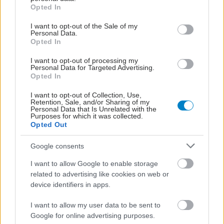
grant or deny consent to Google and its third-party tags to
Opted In
use your data for below specified purposes in below Google
consent section.
I want to opt-out of the Sale of my
Personal Data.
Opted In
Πρωινές συνήθειες για
χαμηλότερο σάκχαρο
I want to opt-out of processing my
Personal Data for Targeted Advertising.
Opted In
I want to opt-out of Collection, Use,
Retention, Sale, and/or Sharing of my
Personal Data that Is Unrelated with the
Purposes for which it was collected.
Τα πιο ενυδατικά
Opted Out
φρούτα
Google consents
I want to allow Google to enable storage
related to advertising like cookies on web or
device identifiers in apps.
Καρπούζι: Ποια είναι τα
οφέλη του στην υγεία
I want to allow my user data to be sent to
Google for online advertising purposes.