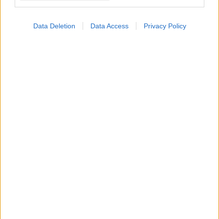
Data Deletion
Data Access
Privacy Policy
ΜΠΕΙΤΕ ΣΤΗ ΣΥΖΗΤΗΣΗ
Loading...
Προσθήκη Σχολίου